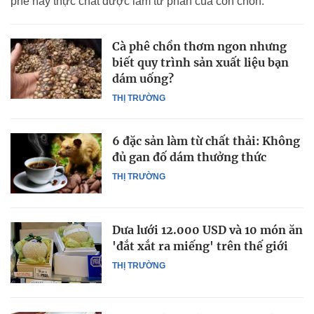
phê này thực chất được làm từ phân của con chồn.
Cà phê chồn thơm ngon nhưng
biết quy trình sản xuất liệu bạn
dám uống?
THỊ TRƯỜNG
6 đặc sản làm từ chất thải: Không
đủ gan đố dám thưởng thức
THỊ TRƯỜNG
Dưa lưới 12.000 USD và 10 món ăn
'đắt xắt ra miếng' trên thế giới
THỊ TRƯỜNG