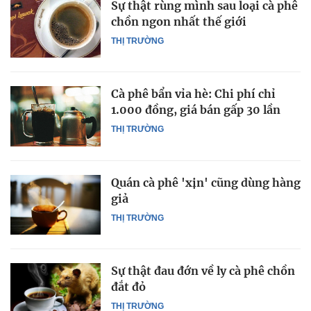
Sự thật rùng mình sau loại cà phê
chồn ngon nhất thế giới
THỊ TRƯỜNG
Cà phê bẩn vỉa hè: Chi phí chỉ
1.000 đồng, giá bán gấp 30 lần
THỊ TRƯỜNG
Quán cà phê 'xịn' cũng dùng hàng
giả
THỊ TRƯỜNG
Sự thật đau đớn về ly cà phê chồn
đắt đỏ
THỊ TRƯỜNG