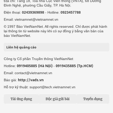
Địa chỉ: Tầng 18, Toà nhà Cục Viễn thông (VNTA), 68 Dương
Đình Nghệ, phường Cầu Giấy, TP. Hà Nội.
Điện thoại:
02439369898
- Hotline:
0923457788
Email: vietnamnet@vietnamnet.vn
© 1997 Báo VietNamNet. All rights reserved. Chỉ được phát hành
lại thông tin từ website này khi có sự đồng ý bằng văn bản của
báo VietNamNet.
Liên hệ quảng cáo
Công ty Cổ phần Truyền thông VietNamNet
0919405885 (Hà Nội)
0919435885 (Tp.HCM)
Hotline:
-
Email: contact@vietnamnet.vn
http://vads.vn
Báo giá:
Hỗ trợ kỹ thuật: support@tech.vietnamnet.vn
Tải ứng dụng
Độc giả gửi bài
Tuyển dụng