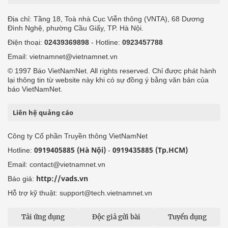
Địa chỉ: Tầng 18, Toà nhà Cục Viễn thông (VNTA), 68 Dương
Đình Nghệ, phường Cầu Giấy, TP. Hà Nội.
Điện thoại:
02439369898
- Hotline:
0923457788
Email: vietnamnet@vietnamnet.vn
© 1997 Báo VietNamNet. All rights reserved. Chỉ được phát hành
lại thông tin từ website này khi có sự đồng ý bằng văn bản của
báo VietNamNet.
Liên hệ quảng cáo
Công ty Cổ phần Truyền thông VietNamNet
0919405885 (Hà Nội)
0919435885 (Tp.HCM)
Hotline:
-
Email: contact@vietnamnet.vn
http://vads.vn
Báo giá:
Hỗ trợ kỹ thuật: support@tech.vietnamnet.vn
Tải ứng dụng
Độc giả gửi bài
Tuyển dụng