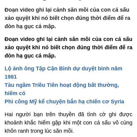
Đoạn video ghi lại cảnh săn mồi của con cá sấu
xảo quyệt khi nó biết chọn đúng thời điểm để ra
đòn hạ gục cá mập.
Đoạn video ghi lại cảnh săn mồi của con cá sấu
xảo quyệt khi nó biết chọn đúng thời điểm để ra
đòn hạ gục cá mập.
Lộ ảnh ông Tập Cận Bình dự duyệt binh năm
1981
Tàu ngầm Triều Tiên hoạt động bất thường,
hiếm có
Phi công Mỹ kể chuyện bắn hạ chiến cơ Syria
Hai người bạn trên thuyền đã tình cờ ghi được
khoảnh khắc hiếm gặp khi một con cá sấu vô cùng
khôn ranh trong lúc săn mồi.