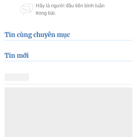
Tin cùng chuyên mục
Tin mới