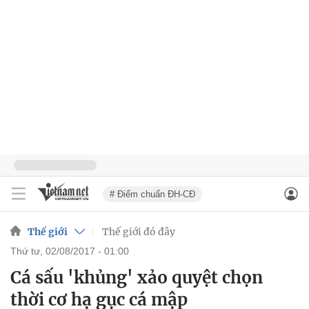
# Điểm chuẩn ĐH-CĐ
Thế giới
Thế giới đó đây
thứ tư, 02/08/2017 - 01:00
Cá sấu 'khủng' xảo quyệt chọn
thời cơ hạ gục cá mập