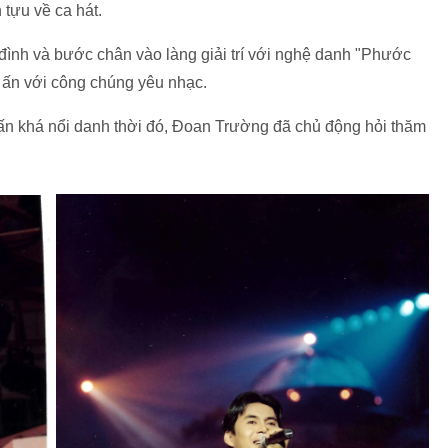
tựu về ca hát.
ình và bước chân vào làng giải trí với nghệ danh "Phước
ấn với công chúng yêu nhạc.
Tuấn khá nổi danh thời đó, Đoan Trường đã chủ động hỏi thăm