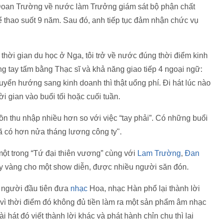
 Đoan Trường về nước làm Trưởng giám sát bộ phận chất
ể thao suốt 9 năm. Sau đó, anh tiếp tục đảm nhận chức vụ
 thời gian du học ở Nga, tôi trở về nước đúng thời điểm kinh
ng tay tấm bằng Thạc sĩ và khả năng giao tiếp 4 ngoại ngữ:
uyển hướng sang kinh doanh thì thật uổng phí. Đi hát lúc nào
i gian vào buổi tối hoặc cuối tuần.
uồn thu nhập nhiều hơn so với việc “tay phải”. Có những buổi
đã có hơn nửa tháng lương công ty".
t trong “Tứ đại thiên vương” cùng với
Lam Trường
,
Đan
y vàng cho một show diễn, được nhiều người săn đón.
 người đầu tiên đưa
nhạc
Hoa, nhạc Hàn phổ lại thành lời
vì thời điểm đó không đủ tiền làm ra một sản phẩm âm nhạc
 hát đó viết thành lời khác và phát hành chỉn chu thì lại