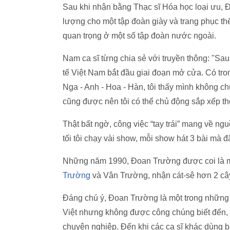
Sau khi nhận bằng Thạc sĩ Hóa học loại ưu,
lượng cho một tập đoàn giày và trang phục th
quan trọng ở một số tập đoàn nước ngoài.
Nam ca sĩ từng chia sẻ với truyền thông: "Sau
tế Việt Nam bắt đầu giai đoạn mở cửa. Có tro
Nga - Anh - Hoa - Hàn, tôi thấy mình không ch
cũng được nên tôi có thể chủ động sắp xếp thờ
Thật bất ngờ, công việc “tay trái” mang về ng
tối tôi chạy vài show, mỗi show hát 3 bài mà 
Những năm 1990, Đoan Trường được coi là mộ
Trường
và Vân Trường, nhận cát-sê hơn 2 câ
Đáng chú ý, Đoan Trường là một trong những
Việt nhưng không được công chúng biết đến, 
chuyên nghiệp. Đến khi các ca sĩ khác dùng bài