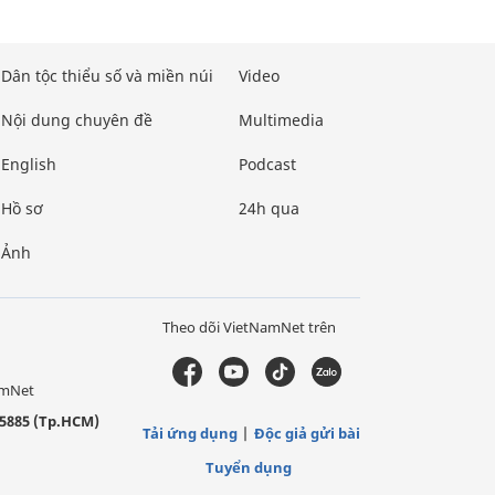
Dân tộc thiểu số và miền núi
Video
Nội dung chuyên đề
Multimedia
English
Podcast
Hồ sơ
24h qua
Ảnh
Theo dõi VietNamNet trên
amNet
5885 (Tp.HCM)
Tải ứng dụng
Độc giả gửi bài
Tuyển dụng