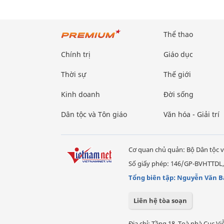
Thể thao
Chính trị
Giáo dục
Thời sự
Thế giới
Kinh doanh
Đời sống
Dân tộc và Tôn giáo
Văn hóa - Giải trí
Cơ quan chủ quản: Bộ Dân tộc v
Số giấy phép: 146/GP-BVHTTDL,
Tổng biên tập: Nguyễn Văn B
Liên hệ tòa soạn
Địa chỉ: Tầng 18, Toà nhà Cục 