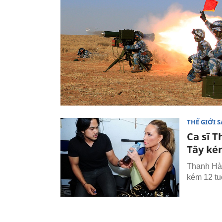
THẾ GIỚI 
Ca sĩ T
Tây ké
Thanh Hà 
kém 12 tuổ