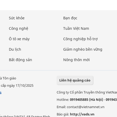
Sức khỏe
Bạn đọc
Công nghệ
Tuần Việt Nam
Ô tô xe máy
Công nghiệp hỗ trợ
Du lịch
Giảm nghèo bền vững
Bất động sản
Nông thôn mới
à Tôn giáo
Liên hệ quảng cáo
 cấp ngày 17/10/2025
Công ty Cổ phần Truyền thông VietN
á
Hotline:
0919405885 (Hà Nội)
-
091943
Email: contact@vietnamnet.vn
Báo giá:
http://vads.vn
Viễn thông (VNTA), 68 Dương Đình