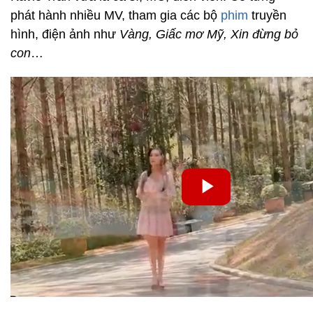
phát hành nhiều MV, tham gia các bộ
phim
truyền
hình, điện ảnh như
Vàng, Giấc mơ Mỹ, Xin đừng bỏ
con
…