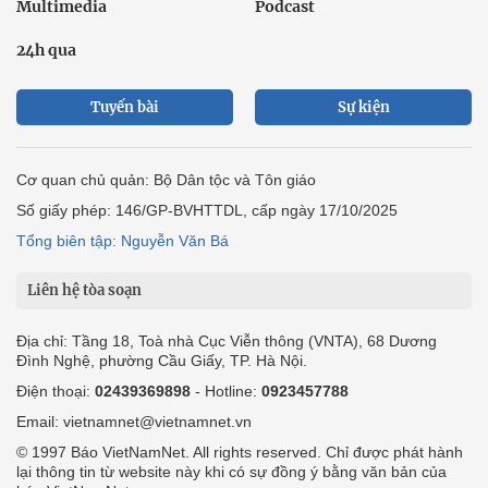
Multimedia
Podcast
24h qua
Tuyến bài
Sự kiện
Cơ quan chủ quản: Bộ Dân tộc và Tôn giáo
Số giấy phép: 146/GP-BVHTTDL, cấp ngày 17/10/2025
Tổng biên tập: Nguyễn Văn Bá
Liên hệ tòa soạn
Địa chỉ: Tầng 18, Toà nhà Cục Viễn thông (VNTA), 68 Dương
Đình Nghệ, phường Cầu Giấy, TP. Hà Nội.
Điện thoại:
02439369898
- Hotline:
0923457788
Email: vietnamnet@vietnamnet.vn
© 1997 Báo VietNamNet. All rights reserved. Chỉ được phát hành
lại thông tin từ website này khi có sự đồng ý bằng văn bản của