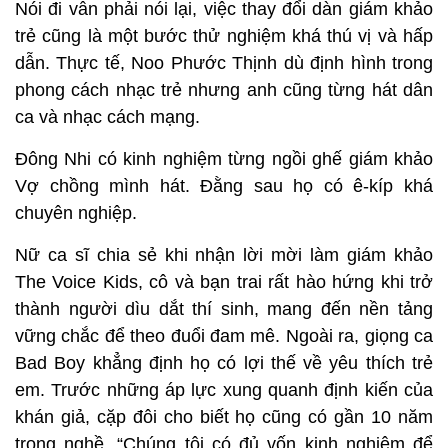
Nói đi vẫn phải nói lại, việc thay đổi dàn giám khảo
trẻ cũng là một bước thử nghiệm khá thú vị và hấp
dẫn. Thực tế, Noo Phước Thịnh dù định hình trong
phong cách nhạc trẻ nhưng anh cũng từng hát dân
ca và nhạc cách mạng.
Đông Nhi có kinh nghiệm từng ngồi ghế giám khảo
Vợ chồng mình hát. Đằng sau họ có ê-kíp khá
chuyên nghiệp.
Nữ ca sĩ chia sẻ khi nhận lời mời làm giám khảo
The Voice Kids, cô và bạn trai rất hào hứng khi trở
thành người dìu dắt thí sinh, mang đến nền tảng
vững chắc để theo đuổi đam mê. Ngoài ra, giọng ca
Bad Boy khẳng định họ có lợi thế về yêu thích trẻ
em. Trước những áp lực xung quanh định kiến của
khán giả, cặp đôi cho biết họ cũng có gần 10 năm
trong nghề. “Chúng tôi có đủ vốn kinh nghiệm để