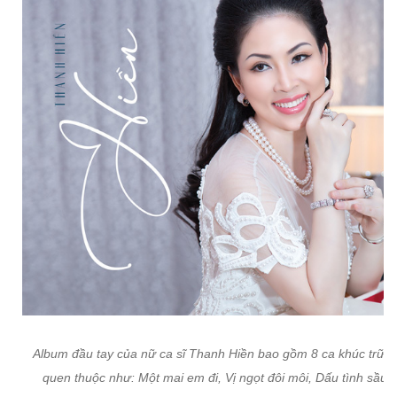
Album đầu tay của nữ ca sĩ Thanh Hiền bao gồm 8 ca khúc trữ t
quen thuộc như: Một mai em đi, Vị ngọt đôi môi, Dấu tình sầu