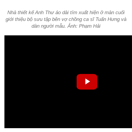
Nhà thiết kế Anh Thư áo dài tím xuất hiện ở màn cuối
giới thiệu bộ sưu tập bên vợ chồng ca sĩ Tuấn Hưng và
dàn người mẫu. Ảnh: Phạm Hải