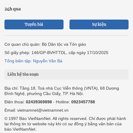
24h qua
Tuyến bài
Sự kiện
Cơ quan chủ quản: Bộ Dân tộc và Tôn giáo
Số giấy phép: 146/GP-BVHTTDL, cấp ngày 17/10/2025
Tổng biên tập: Nguyễn Văn Bá
Liên hệ tòa soạn
Địa chỉ: Tầng 18, Toà nhà Cục Viễn thông (VNTA), 68 Dương
Đình Nghệ, phường Cầu Giấy, TP. Hà Nội.
Điện thoại:
02439369898
- Hotline:
0923457788
Email: vietnamnet@vietnamnet.vn
© 1997 Báo VietNamNet. All rights reserved. Chỉ được phát hành
lại thông tin từ website này khi có sự đồng ý bằng văn bản của
báo VietNamNet.