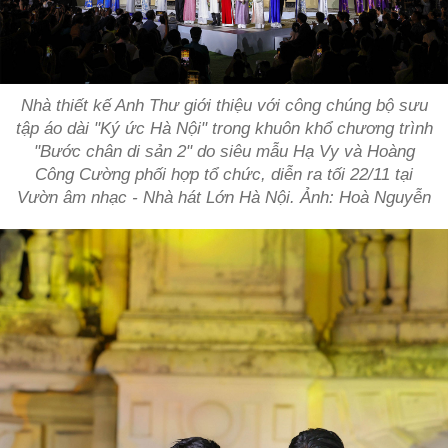
Nhà thiết kế Anh Thư giới thiệu với công chúng bộ sưu
tập áo dài "Ký ức Hà Nội" trong khuôn khổ chương trình
"Bước chân di sản 2" do siêu mẫu Hạ Vy và Hoàng
Công Cường phối hợp tổ chức, diễn ra tối 22/11 tại
Vườn âm nhạc - Nhà hát Lớn Hà Nội. Ảnh: Hoà Nguyễn