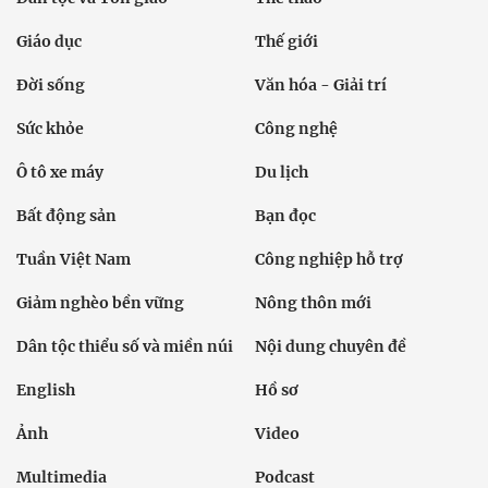
Giáo dục
Thế giới
Đời sống
Văn hóa - Giải trí
Sức khỏe
Công nghệ
Ô tô xe máy
Du lịch
Bất động sản
Bạn đọc
Tuần Việt Nam
Công nghiệp hỗ trợ
Giảm nghèo bền vững
Nông thôn mới
Dân tộc thiểu số và miền núi
Nội dung chuyên đề
English
Hồ sơ
Ảnh
Video
Multimedia
Podcast