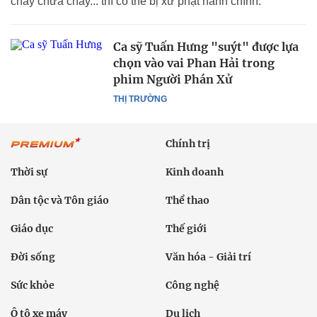
cháy chữa cháy... thì có thể bị xử phạt hành chính.
Ca sỹ Tuấn Hưng "suýt" được lựa
chọn vào vai Phan Hải trong
phim Người Phán Xử
THỊ TRƯỜNG
Chính trị
Thời sự
Kinh doanh
Dân tộc và Tôn giáo
Thể thao
Giáo dục
Thế giới
Đời sống
Văn hóa - Giải trí
Sức khỏe
Công nghệ
Ô tô xe máy
Du lịch