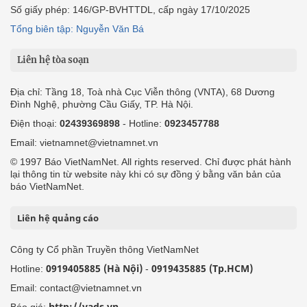
Số giấy phép: 146/GP-BVHTTDL, cấp ngày 17/10/2025
Tổng biên tập: Nguyễn Văn Bá
Liên hệ tòa soạn
Địa chỉ: Tầng 18, Toà nhà Cục Viễn thông (VNTA), 68 Dương
Đình Nghệ, phường Cầu Giấy, TP. Hà Nội.
Điện thoại:
02439369898
- Hotline:
0923457788
Email: vietnamnet@vietnamnet.vn
© 1997 Báo VietNamNet. All rights reserved. Chỉ được phát hành
lại thông tin từ website này khi có sự đồng ý bằng văn bản của
báo VietNamNet.
Liên hệ quảng cáo
Công ty Cổ phần Truyền thông VietNamNet
0919405885 (Hà Nội)
0919435885 (Tp.HCM)
Hotline:
-
Email: contact@vietnamnet.vn
http://vads.vn
Báo giá: