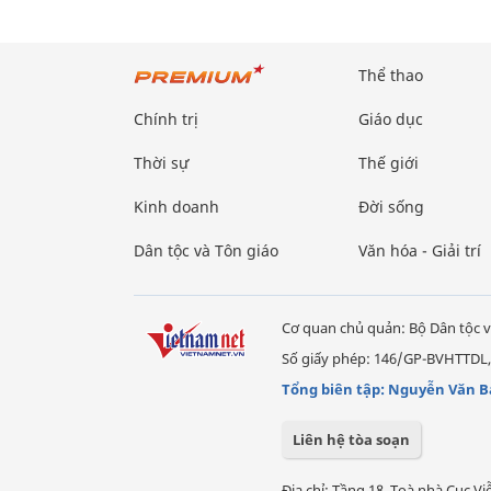
Thể thao
Chính trị
Giáo dục
Thời sự
Thế giới
Kinh doanh
Đời sống
Dân tộc và Tôn giáo
Văn hóa - Giải trí
Cơ quan chủ quản: Bộ Dân tộc v
Số giấy phép: 146/GP-BVHTTDL,
Tổng biên tập: Nguyễn Văn B
Liên hệ tòa soạn
Địa chỉ: Tầng 18, Toà nhà Cục 