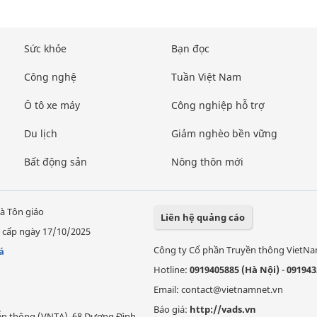
Sức khỏe
Bạn đọc
Công nghệ
Tuần Việt Nam
Ô tô xe máy
Công nghiệp hỗ trợ
Du lịch
Giảm nghèo bền vững
Bất động sản
Nông thôn mới
à Tôn giáo
Liên hệ quảng cáo
 cấp ngày 17/10/2025
Công ty Cổ phần Truyền thông VietN
á
Hotline:
0919405885 (Hà Nội)
-
091943
Email: contact@vietnamnet.vn
Báo giá:
http://vads.vn
Viễn thông (VNTA), 68 Dương Đình