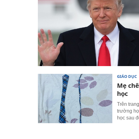
GIÁO DỤC
Mẹ chê 
học
Trên tra
trường học
học sau đ