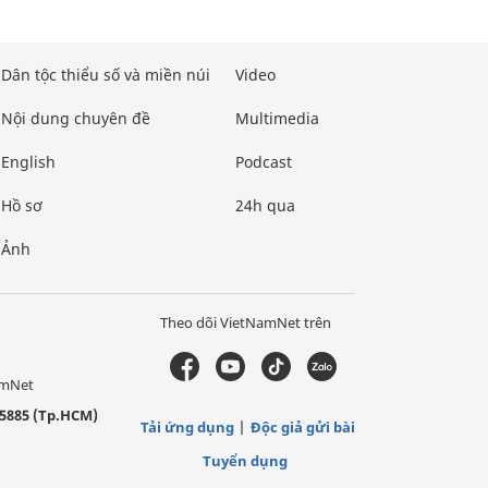
Dân tộc thiểu số và miền núi
Video
Nội dung chuyên đề
Multimedia
English
Podcast
Hồ sơ
24h qua
Ảnh
Theo dõi VietNamNet trên
amNet
5885 (Tp.HCM)
Tải ứng dụng
Độc giả gửi bài
Tuyển dụng