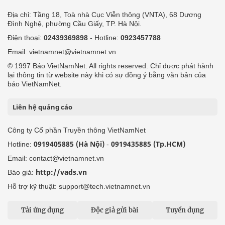
Địa chỉ: Tầng 18, Toà nhà Cục Viễn thông (VNTA), 68 Dương
Đình Nghệ, phường Cầu Giấy, TP. Hà Nội.
Điện thoại:
02439369898
- Hotline:
0923457788
Email: vietnamnet@vietnamnet.vn
© 1997 Báo VietNamNet. All rights reserved. Chỉ được phát hành
lại thông tin từ website này khi có sự đồng ý bằng văn bản của
báo VietNamNet.
Liên hệ quảng cáo
Công ty Cổ phần Truyền thông VietNamNet
0919405885 (Hà Nội)
0919435885 (Tp.HCM)
Hotline:
-
Email: contact@vietnamnet.vn
http://vads.vn
Báo giá:
Hỗ trợ kỹ thuật: support@tech.vietnamnet.vn
Tải ứng dụng
Độc giả gửi bài
Tuyển dụng