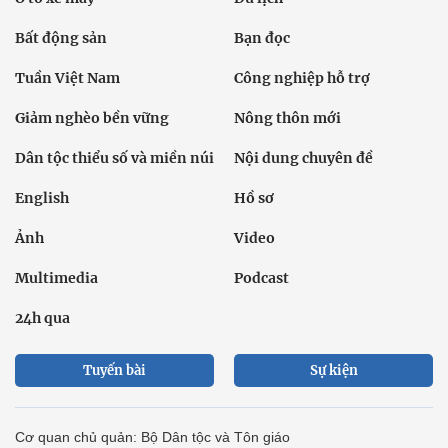
Bất động sản
Bạn đọc
Tuần Việt Nam
Công nghiệp hỗ trợ
Giảm nghèo bền vững
Nông thôn mới
Dân tộc thiểu số và miền núi
Nội dung chuyên đề
English
Hồ sơ
Ảnh
Video
Multimedia
Podcast
24h qua
Tuyến bài
Sự kiện
Cơ quan chủ quản: Bộ Dân tộc và Tôn giáo