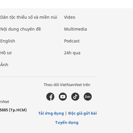
Dân tộc thiểu số và miền núi
Video
Nội dung chuyên đề
Multimedia
English
Podcast
Hồ sơ
24h qua
Ảnh
Theo dõi VietNamNet trên
amNet
5885 (Tp.HCM)
Tải ứng dụng
Độc giả gửi bài
Tuyển dụng