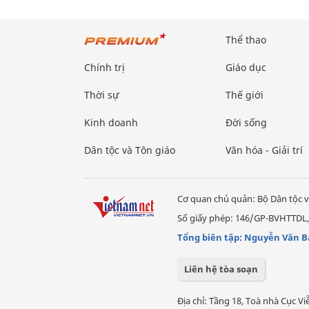
Thể thao
Chính trị
Giáo dục
Thời sự
Thế giới
Kinh doanh
Đời sống
Dân tộc và Tôn giáo
Văn hóa - Giải trí
Cơ quan chủ quản: Bộ Dân tộc v
Số giấy phép: 146/GP-BVHTTDL,
Tổng biên tập: Nguyễn Văn B
Liên hệ tòa soạn
Địa chỉ: Tầng 18, Toà nhà Cục 