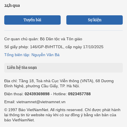
24h qua
Tuyến bài
Sự kiện
Cơ quan chủ quản: Bộ Dân tộc và Tôn giáo
Số giấy phép: 146/GP-BVHTTDL, cấp ngày 17/10/2025
Tổng biên tập: Nguyễn Văn Bá
Liên hệ tòa soạn
Địa chỉ: Tầng 18, Toà nhà Cục Viễn thông (VNTA), 68 Dương
Đình Nghệ, phường Cầu Giấy, TP. Hà Nội.
Điện thoại:
02439369898
- Hotline:
0923457788
Email: vietnamnet@vietnamnet.vn
© 1997 Báo VietNamNet. All rights reserved. Chỉ được phát hành
lại thông tin từ website này khi có sự đồng ý bằng văn bản của
báo VietNamNet.