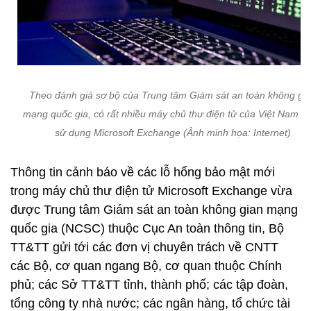
Theo đánh giá sơ bộ của Trung tâm Giám sát an toàn không gi
mạng quốc gia, có rất nhiều máy chủ thư điện tử của Việt Nam đ
sử dụng Microsoft Exchange (Ảnh minh họa: Internet)
Thông tin cảnh báo về các lỗ hổng bảo mật mới
trong máy chủ thư điện tử Microsoft Exchange vừa
được Trung tâm Giám sát an toàn không gian mạng
quốc gia (NCSC) thuộc Cục An toàn thông tin, Bộ
TT&TT gửi tới các đơn vị chuyên trách về CNTT
các Bộ, cơ quan ngang Bộ, cơ quan thuộc Chính
phủ; các Sở TT&TT tỉnh, thành phố; các tập đoàn,
tổng công ty nhà nước; các ngân hàng, tổ chức tài