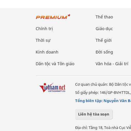
Thể thao
Chính trị
Giáo dục
Thời sự
Thế giới
Kinh doanh
Đời sống
Dân tộc và Tôn giáo
Văn hóa - Giải trí
Cơ quan chủ quản: Bộ Dân tộc v
Số giấy phép: 146/GP-BVHTTDL,
Tổng biên tập: Nguyễn Văn B
Liên hệ tòa soạn
Địa chỉ: Tầng 18, Toà nhà Cục 