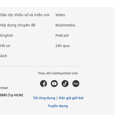
Dân tộc thiểu số và miền núi
Video
Nội dung chuyên đề
Multimedia
English
Podcast
Hồ sơ
24h qua
Ảnh
Theo dõi VietNamNet trên
amNet
5885 (Tp.HCM)
Tải ứng dụng
Độc giả gửi bài
Tuyển dụng