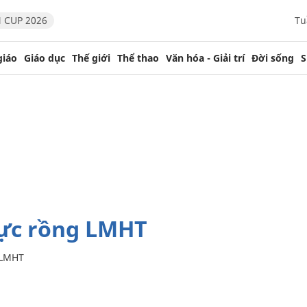
 CUP 2026
Tu
giáo
Giáo dục
Thế giới
Thể thao
Văn hóa - Giải trí
Đời sống
S
vực rồng LMHT
 LMHT