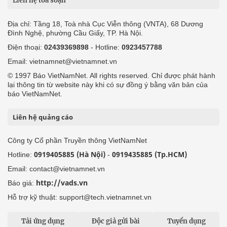
Liên hệ tòa soạn
Địa chỉ: Tầng 18, Toà nhà Cục Viễn thông (VNTA), 68 Dương
Đình Nghệ, phường Cầu Giấy, TP. Hà Nội.
Điện thoại:
02439369898
- Hotline:
0923457788
Email: vietnamnet@vietnamnet.vn
© 1997 Báo VietNamNet. All rights reserved. Chỉ được phát hành
lại thông tin từ website này khi có sự đồng ý bằng văn bản của
báo VietNamNet.
Liên hệ quảng cáo
Công ty Cổ phần Truyền thông VietNamNet
0919405885 (Hà Nội)
0919435885 (Tp.HCM)
Hotline:
-
Email: contact@vietnamnet.vn
http://vads.vn
Báo giá:
Hỗ trợ kỹ thuật: support@tech.vietnamnet.vn
Tải ứng dụng
Độc giả gửi bài
Tuyển dụng