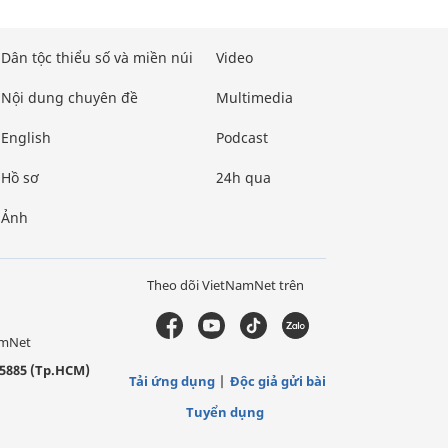
Dân tộc thiểu số và miền núi
Video
Nội dung chuyên đề
Multimedia
English
Podcast
Hồ sơ
24h qua
Ảnh
Theo dõi VietNamNet trên
amNet
5885 (Tp.HCM)
Tải ứng dụng
Độc giả gửi bài
Tuyển dụng