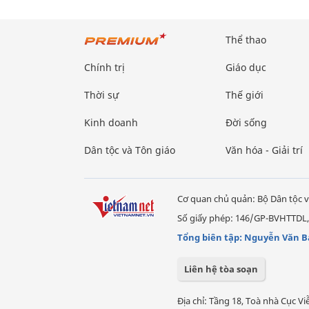
Thể thao
Chính trị
Giáo dục
Thời sự
Thế giới
Kinh doanh
Đời sống
Dân tộc và Tôn giáo
Văn hóa - Giải trí
Cơ quan chủ quản: Bộ Dân tộc v
Số giấy phép: 146/GP-BVHTTDL,
Tổng biên tập: Nguyễn Văn B
Liên hệ tòa soạn
Địa chỉ: Tầng 18, Toà nhà Cục 