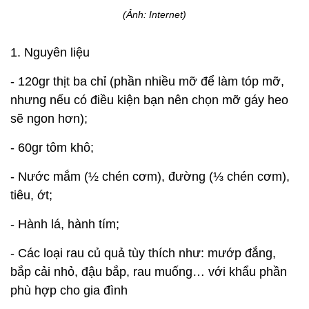
(Ảnh: Internet)
1. Nguyên liệu
- 120gr thịt ba chỉ (phần nhiều mỡ để làm tóp mỡ,
nhưng nếu có điều kiện bạn nên chọn mỡ gáy heo
sẽ ngon hơn);
- 60gr tôm khô;
- Nước mắm (½ chén cơm), đường (⅓ chén cơm),
tiêu, ớt;
- Hành lá, hành tím;
- Các loại rau củ quả tùy thích như: mướp đắng,
bắp cải nhỏ, đậu bắp, rau muống… với khẩu phần
phù hợp cho gia đình