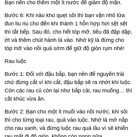
Bạn nên cho thêm một ít nước để giảm độ mặn.
Bước 6: Khi nào kho quẹt sôi thì bạn vặn nhỏ lửa
đun liu riu cho đến khi thành 1 hỗn hợp hơi sệt sệt
thì tắt bếp. Sau đó, cho hết tóp mỡ, tiêu đã đập dập,
ớt và thêm chút hành lá vào. Nhớ kỹ là đừng cho
tóp mỡ vào nồi quá sớm để giữ độ giòn rụm nhé!
Rau luộc
Bước 1: Đối với đậu bắp, bạn nên để nguyên trái
chứ đừng cắt vì khi cắt, đậu bắp sẽ ra nhớt khi luộc.
Còn các rau củ còn lại như bắp cải, rau muống… thì
cắt khúc vừa ăn.
Bước 2: Bạn cho một ít muối vào nồi nước, khi sôi
thì cho từng loại rau, quả vào luộc. Nhớ là mở nắp
cho rau xanh, và đừng luộc rau quá lâu vì sẽ khiến
rau mất đi độ giòn, không còn ngon nữa.