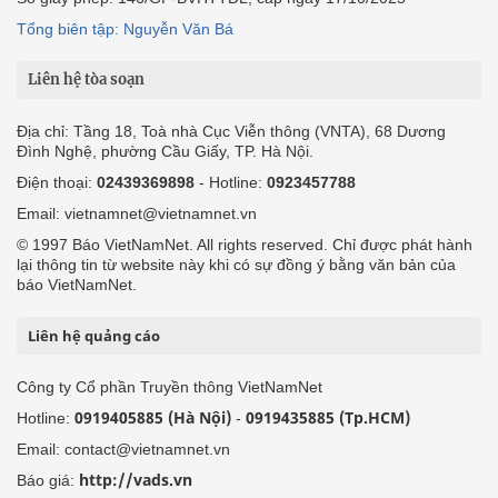
Tổng biên tập: Nguyễn Văn Bá
Liên hệ tòa soạn
Địa chỉ: Tầng 18, Toà nhà Cục Viễn thông (VNTA), 68 Dương
Đình Nghệ, phường Cầu Giấy, TP. Hà Nội.
Điện thoại:
02439369898
- Hotline:
0923457788
Email: vietnamnet@vietnamnet.vn
© 1997 Báo VietNamNet. All rights reserved. Chỉ được phát hành
lại thông tin từ website này khi có sự đồng ý bằng văn bản của
báo VietNamNet.
Liên hệ quảng cáo
Công ty Cổ phần Truyền thông VietNamNet
0919405885 (Hà Nội)
0919435885 (Tp.HCM)
Hotline:
-
Email: contact@vietnamnet.vn
http://vads.vn
Báo giá: