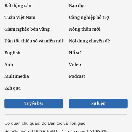
Bất động sản
Bạn đọc
Tuần Việt Nam
Công nghiệp hỗ trợ
Giảm nghèo bền vững
Nông thôn mới
Dân tộc thiểu số và miền núi
Nội dung chuyên đề
English
Hồ sơ
Ảnh
Video
Multimedia
Podcast
24h qua
Tuyến bài
Sự kiện
Cơ quan chủ quản: Bộ Dân tộc và Tôn giáo
Số giấy phép: 146/GP-BVHTTDL, cấp ngày 17/10/2025