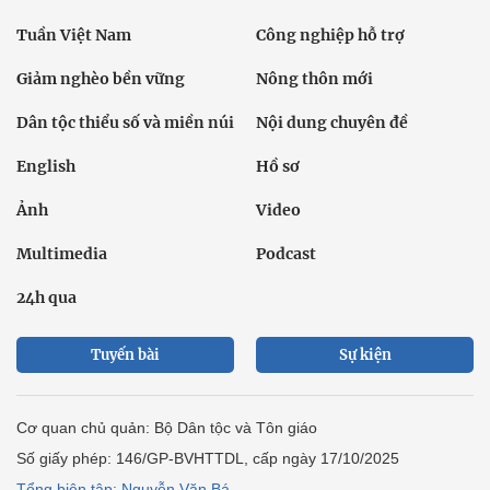
Tuần Việt Nam
Công nghiệp hỗ trợ
Giảm nghèo bền vững
Nông thôn mới
Dân tộc thiểu số và miền núi
Nội dung chuyên đề
English
Hồ sơ
Ảnh
Video
Multimedia
Podcast
24h qua
Tuyến bài
Sự kiện
Cơ quan chủ quản: Bộ Dân tộc và Tôn giáo
Số giấy phép: 146/GP-BVHTTDL, cấp ngày 17/10/2025
Tổng biên tập: Nguyễn Văn Bá