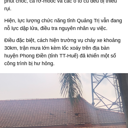
phút chốc, cả rơ-mooc và các ô tô cũ đều bị thiêu
rụi.
Hiện, lực lượng chức năng tỉnh Quảng Trị vẫn đang
nỗ lực dập lửa, điều tra nguyên nhân vụ việc.
Điều đặc biệt, cách hiện trường vụ cháy xe khoảng
30km, trận mưa lớn kèm lốc xoáy trên địa bàn
huyện Phong Điền (tỉnh TT-Huế) đã khiến một số
công trình bị hư hỏng.