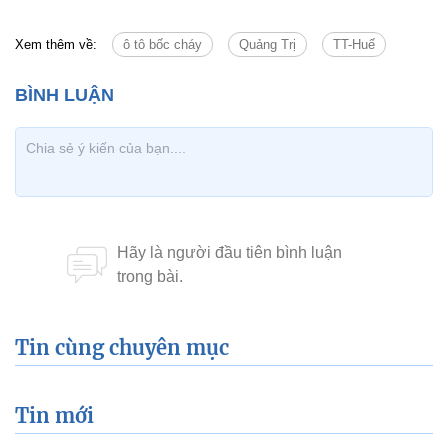
Xem thêm về:
ô tô bốc cháy
Quảng Trị
TT-Huế
Tin cùng chuyên mục
Tin mới