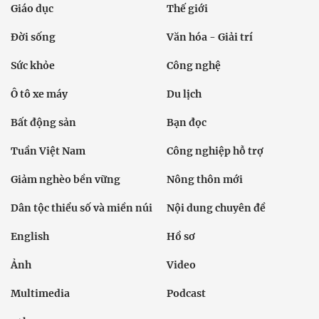
Giáo dục
Thế giới
Đời sống
Văn hóa - Giải trí
Sức khỏe
Công nghệ
Ô tô xe máy
Du lịch
Bất động sản
Bạn đọc
Tuần Việt Nam
Công nghiệp hỗ trợ
Giảm nghèo bền vững
Nông thôn mới
Dân tộc thiểu số và miền núi
Nội dung chuyên đề
English
Hồ sơ
Ảnh
Video
Multimedia
Podcast