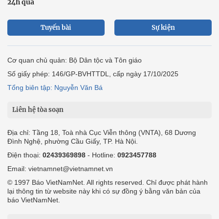
24h qua
Tuyến bài
Sự kiện
Cơ quan chủ quản: Bộ Dân tộc và Tôn giáo
Số giấy phép: 146/GP-BVHTTDL, cấp ngày 17/10/2025
Tổng biên tập: Nguyễn Văn Bá
Liên hệ tòa soạn
Địa chỉ: Tầng 18, Toà nhà Cục Viễn thông (VNTA), 68 Dương
Đình Nghệ, phường Cầu Giấy, TP. Hà Nội.
Điện thoại:
02439369898
- Hotline:
0923457788
Email: vietnamnet@vietnamnet.vn
© 1997 Báo VietNamNet. All rights reserved. Chỉ được phát hành
lại thông tin từ website này khi có sự đồng ý bằng văn bản của
báo VietNamNet.