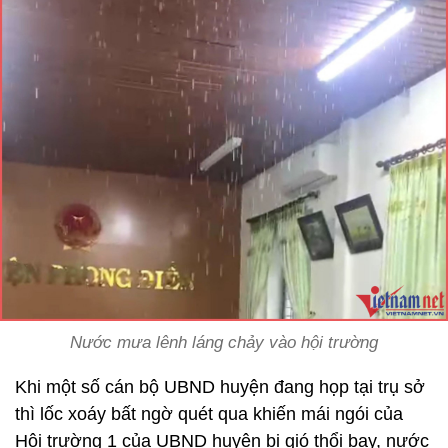
Nước mưa lênh láng chảy vào hội trường
Khi một số cán bộ UBND huyện đang họp tại trụ sở
thì lốc xoáy bất ngờ quét qua khiến mái ngói của
Hội trường 1 của UBND huyện bị gió thổi bay, nước