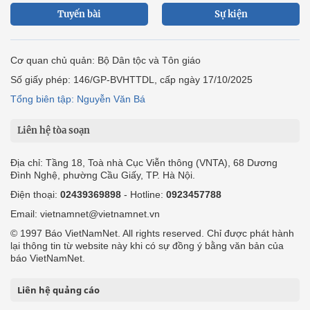
Tuyến bài
Sự kiện
Cơ quan chủ quản: Bộ Dân tộc và Tôn giáo
Số giấy phép: 146/GP-BVHTTDL, cấp ngày 17/10/2025
Tổng biên tập: Nguyễn Văn Bá
Liên hệ tòa soạn
Địa chỉ: Tầng 18, Toà nhà Cục Viễn thông (VNTA), 68 Dương
Đình Nghệ, phường Cầu Giấy, TP. Hà Nội.
Điện thoại:
02439369898
- Hotline:
0923457788
Email: vietnamnet@vietnamnet.vn
© 1997 Báo VietNamNet. All rights reserved. Chỉ được phát hành
lại thông tin từ website này khi có sự đồng ý bằng văn bản của
báo VietNamNet.
Liên hệ quảng cáo