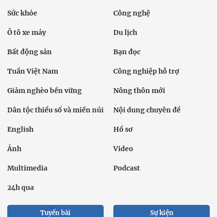
Sức khỏe
Công nghệ
Ô tô xe máy
Du lịch
Bất động sản
Bạn đọc
Tuần Việt Nam
Công nghiệp hỗ trợ
Giảm nghèo bền vững
Nông thôn mới
Dân tộc thiểu số và miền núi
Nội dung chuyên đề
English
Hồ sơ
Ảnh
Video
Multimedia
Podcast
24h qua
Tuyến bài
Sự kiện