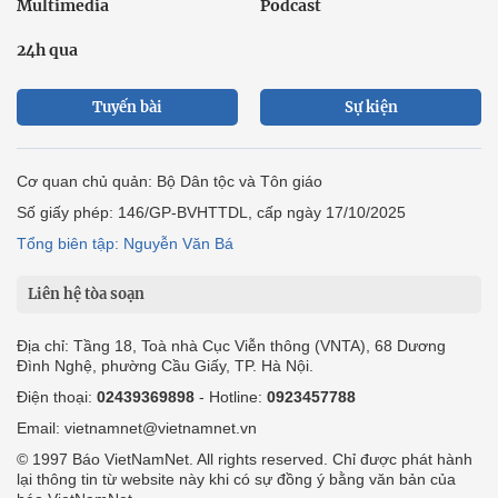
Multimedia
Podcast
24h qua
Tuyến bài
Sự kiện
Cơ quan chủ quản: Bộ Dân tộc và Tôn giáo
Số giấy phép: 146/GP-BVHTTDL, cấp ngày 17/10/2025
Tổng biên tập: Nguyễn Văn Bá
Liên hệ tòa soạn
Địa chỉ: Tầng 18, Toà nhà Cục Viễn thông (VNTA), 68 Dương
Đình Nghệ, phường Cầu Giấy, TP. Hà Nội.
Điện thoại:
02439369898
- Hotline:
0923457788
Email: vietnamnet@vietnamnet.vn
© 1997 Báo VietNamNet. All rights reserved. Chỉ được phát hành
lại thông tin từ website này khi có sự đồng ý bằng văn bản của