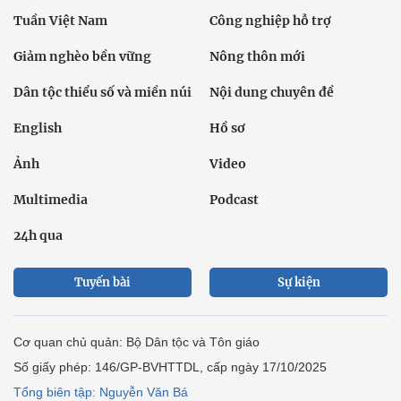
Tuần Việt Nam
Công nghiệp hỗ trợ
Giảm nghèo bền vững
Nông thôn mới
Dân tộc thiểu số và miền núi
Nội dung chuyên đề
English
Hồ sơ
Ảnh
Video
Multimedia
Podcast
24h qua
Tuyến bài
Sự kiện
Cơ quan chủ quản: Bộ Dân tộc và Tôn giáo
Số giấy phép: 146/GP-BVHTTDL, cấp ngày 17/10/2025
Tổng biên tập: Nguyễn Văn Bá