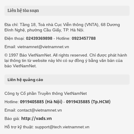
Liên hệ tòa soạn
Địa chỉ: Tầng 18, Toà nhà Cục Viễn thông (VNTA), 68 Dương
Đình Nghệ, phường Cầu Giấy, TP. Hà Nội.
Điện thoại:
02439369898
- Hotline:
0923457788
Email: vietnamnet@vietnamnet.vn
© 1997 Báo VietNamNet. All rights reserved. Chỉ được phát hành
lại thông tin từ website này khi có sự đồng ý bằng văn bản của
báo VietNamNet.
Liên hệ quảng cáo
Công ty Cổ phần Truyền thông VietNamNet
0919405885 (Hà Nội)
0919435885 (Tp.HCM)
Hotline:
-
Email: contact@vietnamnet.vn
http://vads.vn
Báo giá:
Hỗ trợ kỹ thuật: support@tech.vietnamnet.vn