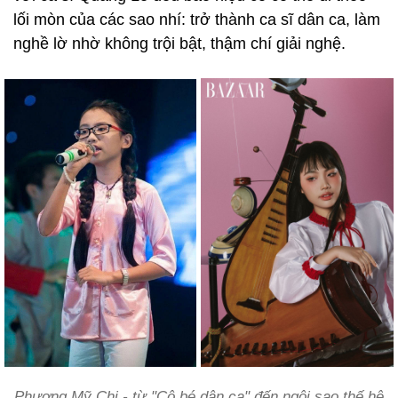
lối mòn của các sao nhí: trở thành ca sĩ dân ca, làm
nghề lờ nhờ không trội bật, thậm chí giải nghệ.
Phương Mỹ Chi - từ "Cô bé dân ca" đến ngôi sao thế hệ