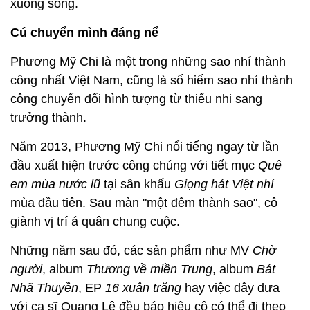
xuống sóng.
Cú chuyển mình đáng nể
Phương Mỹ Chi là một trong những sao nhí thành
công nhất Việt Nam, cũng là số hiếm sao nhí thành
công chuyển đổi hình tượng từ thiếu nhi sang
trưởng thành.
Năm 2013, Phương Mỹ Chi nổi tiếng ngay từ lần
đầu xuất hiện trước công chúng với tiết mục
Quê
em mùa nước lũ
tại sân khấu
Giọng hát Việt nhí
mùa đầu tiên. Sau màn "một đêm thành sao", cô
giành vị trí á quân chung cuộc.
Những năm sau đó, các sản phẩm như MV
Chờ
người
, album
Thương về miền Trung
, album
Bát
Nhã Thuyền
, EP
16 xuân trăng
hay việc dây dưa
với ca sĩ Quang Lê đều báo hiệu cô có thể đi theo