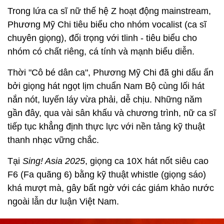
Trong lứa ca sĩ nữ thế hệ Z hoạt động mainstream,
Phương Mỹ Chi tiêu biểu cho nhóm vocalist (ca sĩ
chuyên giọng), đối trọng với tlinh - tiêu biểu cho
nhóm có chất riêng, cá tính và mạnh biểu diễn.
Thời "Cô bé dân ca", Phương Mỹ Chi đã ghi dấu ấn
bởi giọng hát ngọt lịm chuẩn Nam Bộ cùng lối hát
nắn nót, luyến láy vừa phải, dễ chịu. Những năm
gần đây, qua vài sân khấu và chương trình, nữ ca sĩ
tiếp tục khẳng định thực lực với nền tảng kỹ thuật
thanh nhạc vững chắc.
Tại
Sing! Asia 2025
, giọng ca 10X hát nốt siêu cao
F6 (Fa quãng 6) bằng kỹ thuật whistle (giọng sáo)
khá mượt mà, gây bất ngờ với các giám khảo nước
ngoài lẫn dư luận Việt Nam.