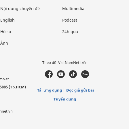
Nội dung chuyên đề
Multimedia
English
Podcast
Hồ sơ
24h qua
Ảnh
Theo dõi VietNamNet trên
amNet
5885 (Tp.HCM)
Tải ứng dụng
Độc giả gửi bài
Tuyển dụng
mnet.vn