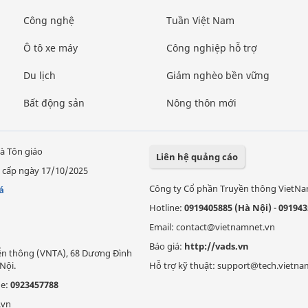
Công nghệ
Tuần Việt Nam
Ô tô xe máy
Công nghiệp hỗ trợ
Du lịch
Giảm nghèo bền vững
Bất động sản
Nông thôn mới
à Tôn giáo
Liên hệ quảng cáo
 cấp ngày 17/10/2025
Công ty Cổ phần Truyền thông VietN
á
Hotline:
0919405885 (Hà Nội)
-
091943
Email: contact@vietnamnet.vn
Báo giá:
http://vads.vn
Viễn thông (VNTA), 68 Dương Đình
Nội.
Hỗ trợ kỹ thuật: support@tech.vietna
ne:
0923457788
.vn