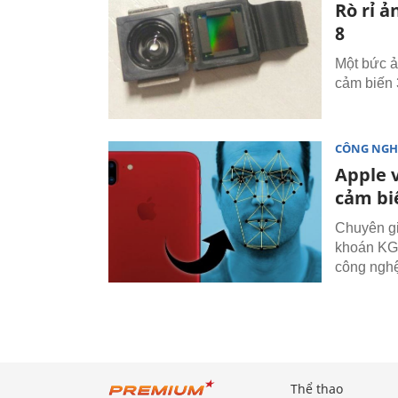
Rò rỉ 
8
Một bức ả
cảm biến 
CÔNG NGH
Apple 
cảm bi
Chuyên gi
khoán KGI
công nghệ
Thể thao