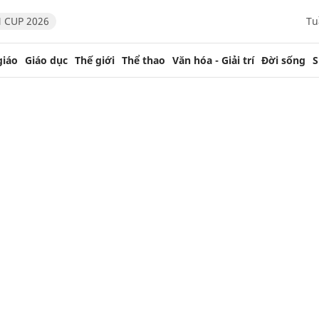
 CUP 2026
Tu
giáo
Giáo dục
Thế giới
Thể thao
Văn hóa - Giải trí
Đời sống
S