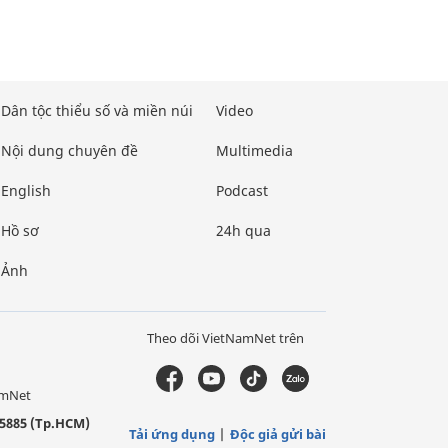
Dân tộc thiểu số và miền núi
Video
Nội dung chuyên đề
Multimedia
English
Podcast
Hồ sơ
24h qua
Ảnh
Theo dõi VietNamNet trên
amNet
5885 (Tp.HCM)
Tải ứng dụng
Độc giả gửi bài