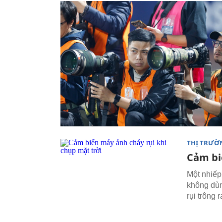
THỊ TRƯỜ
Cảm bi
Một nhiếp
không dùn
rụi trông 