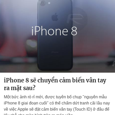
iPhone 8 sẽ chuyển cảm biến vân tay
ra mặt sau?
Một bức ảnh rò rỉ mới, được tuyên bố chụp "nguyên mẫu
iPhone 8 giai đoạn cuối" có thể chấm dứt tranh cãi lâu nay
về việc Apple sẽ đặt cảm biến vân tay (Touch ID) ở đâu để