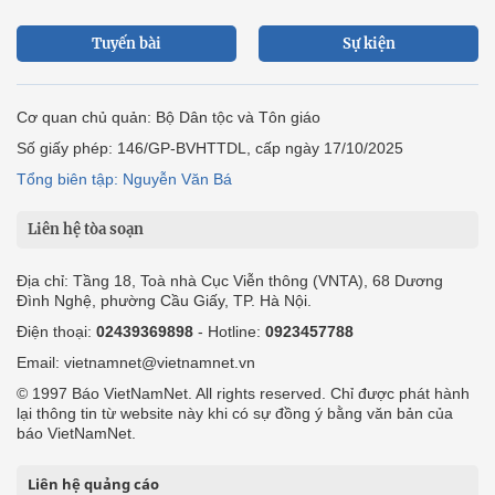
Tuyến bài
Sự kiện
Cơ quan chủ quản: Bộ Dân tộc và Tôn giáo
Số giấy phép: 146/GP-BVHTTDL, cấp ngày 17/10/2025
Tổng biên tập: Nguyễn Văn Bá
Liên hệ tòa soạn
Địa chỉ: Tầng 18, Toà nhà Cục Viễn thông (VNTA), 68 Dương
Đình Nghệ, phường Cầu Giấy, TP. Hà Nội.
Điện thoại:
02439369898
- Hotline:
0923457788
Email: vietnamnet@vietnamnet.vn
© 1997 Báo VietNamNet. All rights reserved. Chỉ được phát hành
lại thông tin từ website này khi có sự đồng ý bằng văn bản của
báo VietNamNet.
Liên hệ quảng cáo