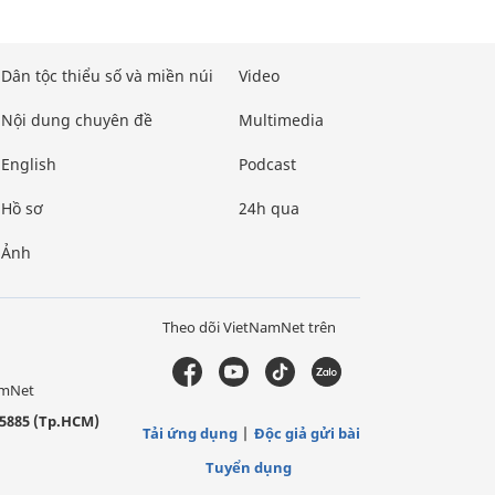
Dân tộc thiểu số và miền núi
Video
Nội dung chuyên đề
Multimedia
English
Podcast
Hồ sơ
24h qua
Ảnh
Theo dõi VietNamNet trên
amNet
5885 (Tp.HCM)
Tải ứng dụng
Độc giả gửi bài
Tuyển dụng