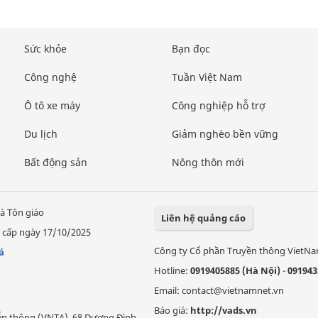
Sức khỏe
Bạn đọc
Công nghệ
Tuần Việt Nam
Ô tô xe máy
Công nghiệp hỗ trợ
Du lịch
Giảm nghèo bền vững
Bất động sản
Nông thôn mới
à Tôn giáo
Liên hệ quảng cáo
 cấp ngày 17/10/2025
Công ty Cổ phần Truyền thông VietN
á
Hotline:
0919405885 (Hà Nội)
-
091943
Email: contact@vietnamnet.vn
Báo giá:
http://vads.vn
Viễn thông (VNTA), 68 Dương Đình