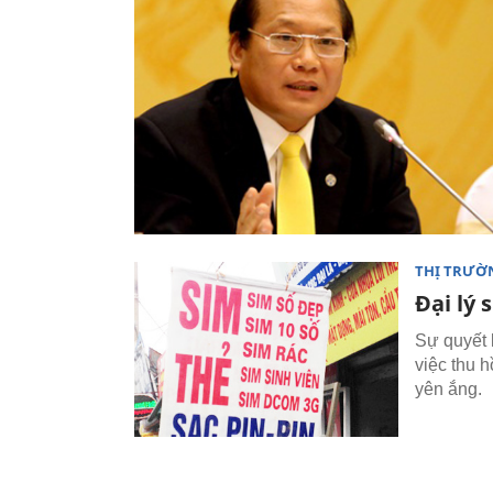
THỊ TRƯỜ
Đại lý
Sự quyết 
việc thu h
yên ắng.