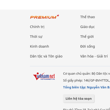
Thể thao
Chính trị
Giáo dục
Thời sự
Thế giới
Kinh doanh
Đời sống
Dân tộc và Tôn giáo
Văn hóa - Giải trí
Cơ quan chủ quản: Bộ Dân tộc v
Số giấy phép: 146/GP-BVHTTDL,
Tổng biên tập: Nguyễn Văn B
Liên hệ tòa soạn
Địa chỉ: Tầng 18, Toà nhà Cục 