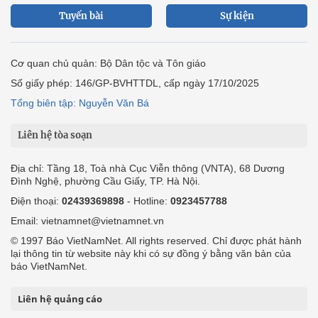
Tuyến bài
Sự kiện
Cơ quan chủ quản: Bộ Dân tộc và Tôn giáo
Số giấy phép: 146/GP-BVHTTDL, cấp ngày 17/10/2025
Tổng biên tập: Nguyễn Văn Bá
Liên hệ tòa soạn
Địa chỉ: Tầng 18, Toà nhà Cục Viễn thông (VNTA), 68 Dương
Đình Nghệ, phường Cầu Giấy, TP. Hà Nội.
Điện thoại:
02439369898
- Hotline:
0923457788
Email: vietnamnet@vietnamnet.vn
© 1997 Báo VietNamNet. All rights reserved. Chỉ được phát hành
lại thông tin từ website này khi có sự đồng ý bằng văn bản của
báo VietNamNet.
Liên hệ quảng cáo