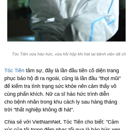
Tóc Tiên vừa háo hức, vừa hồi hộp khi hát tại bệnh viện dã chiế
Tóc Tiên
tâm sự, đây là lần đầu tiên cô diện trang
phục bảo hộ đi ra ngoài, cũng là lần đầu "thọt mũi"
để kiểm tra tình trạng sức khỏe nên cảm thấy vô
cùng phấn khích. Nữ ca sĩ háo hức trình diễn
cho bệnh nhân trong khu cách ly sau hàng tháng
trời "thất nghiệp không đi hát".
Chia sẻ với VietNamNet, Tóc Tiên cho biết: "Cảm
xúc của tôi trong đêm nhạc tối qua là háo hức xen