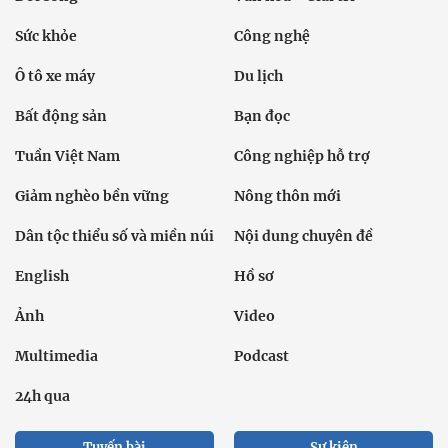
Sức khỏe
Công nghệ
Ô tô xe máy
Du lịch
Bất động sản
Bạn đọc
Tuần Việt Nam
Công nghiệp hỗ trợ
Giảm nghèo bền vững
Nông thôn mới
Dân tộc thiểu số và miền núi
Nội dung chuyên đề
English
Hồ sơ
Ảnh
Video
Multimedia
Podcast
24h qua
Tuyến bài
Sự kiện