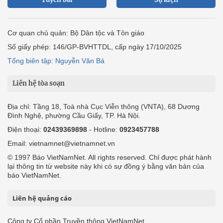
Cơ quan chủ quản: Bộ Dân tộc và Tôn giáo
Số giấy phép: 146/GP-BVHTTDL, cấp ngày 17/10/2025
Tổng biên tập: Nguyễn Văn Bá
Liên hệ tòa soạn
Địa chỉ: Tầng 18, Toà nhà Cục Viễn thông (VNTA), 68 Dương
Đình Nghệ, phường Cầu Giấy, TP. Hà Nội.
Điện thoại:
02439369898
- Hotline:
0923457788
Email: vietnamnet@vietnamnet.vn
© 1997 Báo VietNamNet. All rights reserved. Chỉ được phát hành
lại thông tin từ website này khi có sự đồng ý bằng văn bản của
báo VietNamNet.
Liên hệ quảng cáo
Công ty Cổ phần Truyền thông VietNamNet