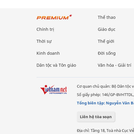
Thể thao
Chính trị
Giáo dục
Thời sự
Thế giới
Kinh doanh
Đời sống
Dân tộc và Tôn giáo
Văn hóa - Giải trí
Cơ quan chủ quản: Bộ Dân tộc v
Số giấy phép: 146/GP-BVHTTDL,
Tổng biên tập: Nguyễn Văn B
Liên hệ tòa soạn
Địa chỉ: Tầng 18, Toà nhà Cục 