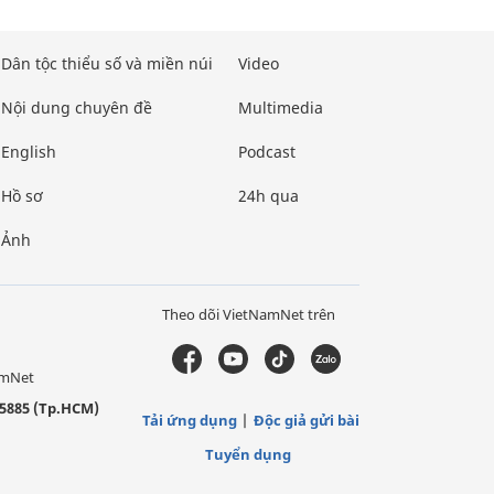
Dân tộc thiểu số và miền núi
Video
Nội dung chuyên đề
Multimedia
English
Podcast
Hồ sơ
24h qua
Ảnh
Theo dõi VietNamNet trên
amNet
5885 (Tp.HCM)
Tải ứng dụng
Độc giả gửi bài
Tuyển dụng