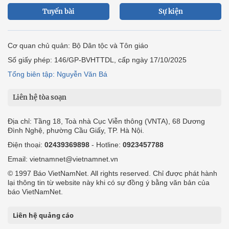
Tuyến bài
Sự kiện
Cơ quan chủ quản: Bộ Dân tộc và Tôn giáo
Số giấy phép: 146/GP-BVHTTDL, cấp ngày 17/10/2025
Tổng biên tập: Nguyễn Văn Bá
Liên hệ tòa soạn
Địa chỉ: Tầng 18, Toà nhà Cục Viễn thông (VNTA), 68 Dương
Đình Nghệ, phường Cầu Giấy, TP. Hà Nội.
Điện thoại:
02439369898
- Hotline:
0923457788
Email: vietnamnet@vietnamnet.vn
© 1997 Báo VietNamNet. All rights reserved. Chỉ được phát hành
lại thông tin từ website này khi có sự đồng ý bằng văn bản của
báo VietNamNet.
Liên hệ quảng cáo