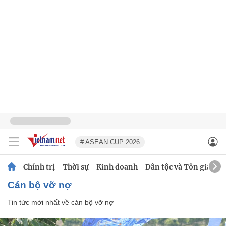
# ASEAN CUP 2026
Chính trị
Thời sự
Kinh doanh
Dân tộc và Tôn giáo
cán bộ vỡ nợ
Tin tức mới nhất về
cán bộ vỡ nợ