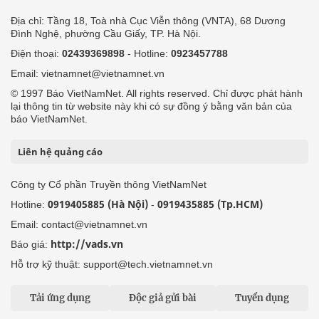
Địa chỉ: Tầng 18, Toà nhà Cục Viễn thông (VNTA), 68 Dương
Đình Nghệ, phường Cầu Giấy, TP. Hà Nội.
Điện thoại:
02439369898
- Hotline:
0923457788
Email: vietnamnet@vietnamnet.vn
© 1997 Báo VietNamNet. All rights reserved. Chỉ được phát hành
lại thông tin từ website này khi có sự đồng ý bằng văn bản của
báo VietNamNet.
Liên hệ quảng cáo
Công ty Cổ phần Truyền thông VietNamNet
0919405885 (Hà Nội)
0919435885 (Tp.HCM)
Hotline:
-
Email: contact@vietnamnet.vn
http://vads.vn
Báo giá:
Hỗ trợ kỹ thuật: support@tech.vietnamnet.vn
Tải ứng dụng
Độc giả gửi bài
Tuyển dụng