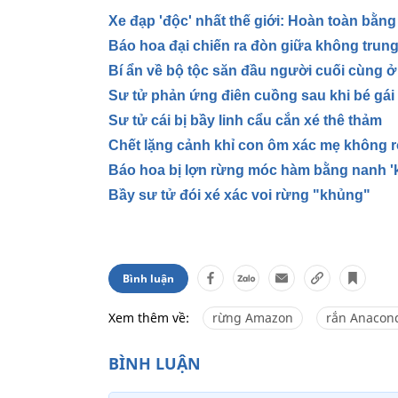
Xe đạp 'độc' nhất thế giới: Hoàn toàn bằn
Báo hoa đại chiến ra đòn giữa không trun
Bí ẩn về bộ tộc săn đầu người cuối cùng 
Sư tử phản ứng điên cuồng sau khi bé gái
Sư tử cái bị bầy linh cẩu cắn xé thê thảm
Chết lặng cảnh khỉ con ôm xác mẹ không r
Báo hoa bị lợn rừng móc hàm bằng nanh '
Bầy sư tử đói xé xác voi rừng "khủng"
Bình luận
Xem thêm về:
rừng Amazon
rắn Anacon