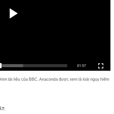
phim tài liệu của BBC. Anaconda được xem là loài nguy hiểm
ẤT: