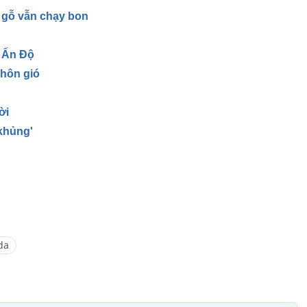
g gỗ vẫn chạy bon
g
ở Ấn Độ
 hôn gió
ời
khủng'
da