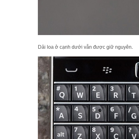
Dải loa ở cạnh dưới vẫn được giữ nguyên.