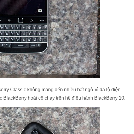
erry Classic không mang đến nhiều bất ngờ vì đã lộ diện
ếc BlackBerry hoài cổ chạy trên hệ điều hành BlackBerry 10.