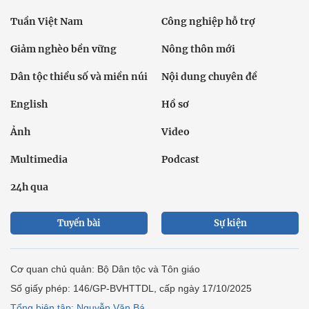
Tuần Việt Nam
Công nghiệp hỗ trợ
Giảm nghèo bền vững
Nông thôn mới
Dân tộc thiểu số và miền núi
Nội dung chuyên đề
English
Hồ sơ
Ảnh
Video
Multimedia
Podcast
24h qua
Tuyến bài
Sự kiện
Cơ quan chủ quản: Bộ Dân tộc và Tôn giáo
Số giấy phép: 146/GP-BVHTTDL, cấp ngày 17/10/2025
Tổng biên tập: Nguyễn Văn Bá