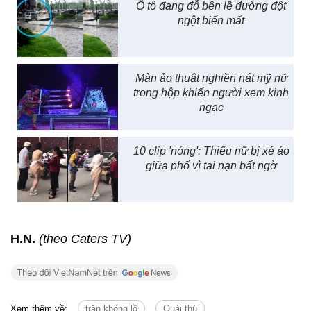
Ô tô đang đỗ bên lề đường đột
ngột biến mất
Màn ảo thuật nghiền nát mỹ nữ
trong hộp khiến người xem kinh
ngạc
10 clip 'nóng': Thiếu nữ bị xé áo
giữa phố vì tai nạn bất ngờ
H.N.
(theo Caters TV)
Xem thêm về:
trăn khổng lồ
Quái thú