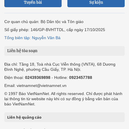
Tuyến bài
Sự kiện
Cơ quan chủ quản: Bộ Dân tộc và Tôn giáo
Số giấy phép: 146/GP-BVHTTDL, cấp ngày 17/10/2025
Tổng biên tập: Nguyễn Văn Bá
Liên hệ tòa soạn
Địa chỉ: Tầng 18, Toà nhà Cục Viễn thông (VNTA), 68 Dương
Đình Nghệ, phường Cầu Giấy, TP. Hà Nội.
Điện thoại:
02439369898
- Hotline:
0923457788
Email: vietnamnet@vietnamnet.vn
© 1997 Báo VietNamNet. All rights reserved. Chỉ được phát hành
lại thông tin từ website này khi có sự đồng ý bằng văn bản của
báo VietNamNet.
Liên hệ quảng cáo