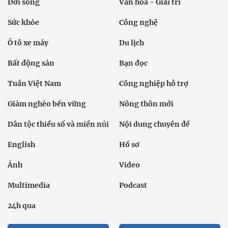
Đời sống
Văn hóa - Giải trí
Sức khỏe
Công nghệ
Ô tô xe máy
Du lịch
Bất động sản
Bạn đọc
Tuần Việt Nam
Công nghiệp hỗ trợ
Giảm nghèo bền vững
Nông thôn mới
Dân tộc thiểu số và miền núi
Nội dung chuyên đề
English
Hồ sơ
Ảnh
Video
Multimedia
Podcast
24h qua