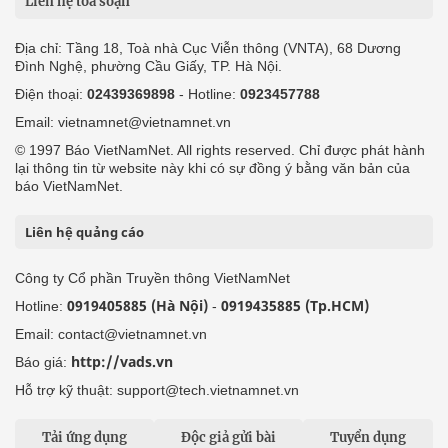
Liên hệ tòa soạn
Địa chỉ: Tầng 18, Toà nhà Cục Viễn thông (VNTA), 68 Dương
Đình Nghệ, phường Cầu Giấy, TP. Hà Nội.
Điện thoại:
02439369898
- Hotline:
0923457788
Email: vietnamnet@vietnamnet.vn
© 1997 Báo VietNamNet. All rights reserved. Chỉ được phát hành
lại thông tin từ website này khi có sự đồng ý bằng văn bản của
báo VietNamNet.
Liên hệ quảng cáo
Công ty Cổ phần Truyền thông VietNamNet
0919405885 (Hà Nội)
0919435885 (Tp.HCM)
Hotline:
-
Email: contact@vietnamnet.vn
http://vads.vn
Báo giá:
Hỗ trợ kỹ thuật: support@tech.vietnamnet.vn
Tải ứng dụng
Độc giả gửi bài
Tuyển dụng