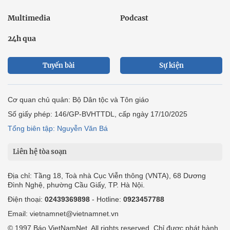
Multimedia
Podcast
24h qua
Tuyến bài
Sự kiện
Cơ quan chủ quản: Bộ Dân tộc và Tôn giáo
Số giấy phép: 146/GP-BVHTTDL, cấp ngày 17/10/2025
Tổng biên tập: Nguyễn Văn Bá
Liên hệ tòa soạn
Địa chỉ: Tầng 18, Toà nhà Cục Viễn thông (VNTA), 68 Dương
Đình Nghệ, phường Cầu Giấy, TP. Hà Nội.
Điện thoại:
02439369898
- Hotline:
0923457788
Email: vietnamnet@vietnamnet.vn
© 1997 Báo VietNamNet. All rights reserved. Chỉ được phát hành