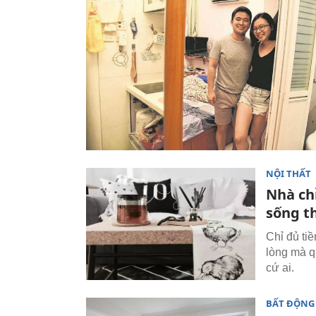
NỘI THẤT
Nhà ch
sống t
Chỉ đủ ti
lòng mà q
cứ ai.
BẤT ĐỘNG