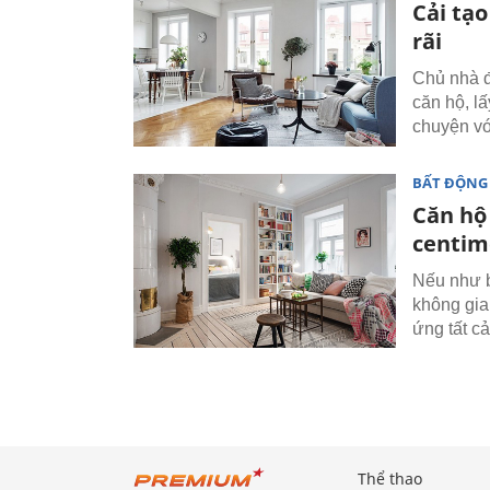
Cải tạ
rãi
Chủ nhà đ
căn hộ, l
chuyện vớ
BẤT ĐỘNG
Căn hộ
centim
Nếu như b
không gian
ứng tất cả
Thể thao