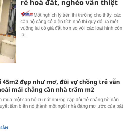
rẻ hoá đắt, nghèo vẫn thiệt
Một nghịch lý trên thị trường cho thấy, các
căn hộ càng có diện tích nhỏ thì quy đổi ra mét
vuông lại có giá đắt hơn so với các loại hình còn
lại.
ỉ 45m2 đẹp như mơ, đôi vợ chồng trẻ vẫn
hoải mái chẳng cần nhà trăm m2
ền mua một căn hộ cũ nát nhưng cặp đôi trẻ chẳng hề nản
uyết tâm biến nó thành một ngôi nhà đáng mơ ước của bất
 SẢN