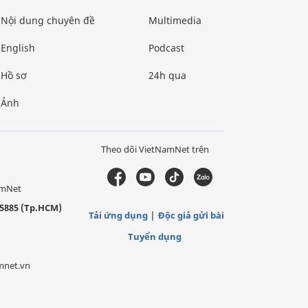
Nội dung chuyên đề
Multimedia
English
Podcast
Hồ sơ
24h qua
Ảnh
Theo dõi VietNamNet trên
amNet
5885 (Tp.HCM)
Tải ứng dụng
Độc giả gửi bài
Tuyển dụng
mnet.vn