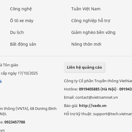
Công nghệ
Tuần Việt Nam
Ô tô xe máy
Công nghiệp hỗ trợ
Du lịch
Giảm nghèo bền vững
Bất động sản
Nông thôn mới
à Tôn giáo
Liên hệ quảng cáo
 cấp ngày 17/10/2025
Công ty Cổ phần Truyền thông VietN
á
Hotline:
0919405885 (Hà Nội)
-
091943
Email: contact@vietnamnet.vn
Báo giá:
http://vads.vn
Viễn thông (VNTA), 68 Dương Đình
Nội.
Hỗ trợ kỹ thuật: support@tech.vietna
ne:
0923457788
.vn