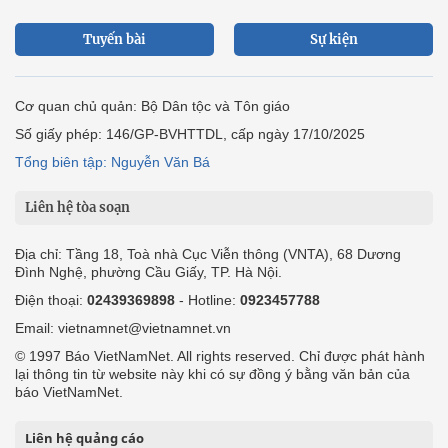
Tuyến bài
Sự kiện
Cơ quan chủ quản: Bộ Dân tộc và Tôn giáo
Số giấy phép: 146/GP-BVHTTDL, cấp ngày 17/10/2025
Tổng biên tập: Nguyễn Văn Bá
Liên hệ tòa soạn
Địa chỉ: Tầng 18, Toà nhà Cục Viễn thông (VNTA), 68 Dương
Đình Nghệ, phường Cầu Giấy, TP. Hà Nội.
Điện thoại:
02439369898
- Hotline:
0923457788
Email: vietnamnet@vietnamnet.vn
© 1997 Báo VietNamNet. All rights reserved. Chỉ được phát hành
lại thông tin từ website này khi có sự đồng ý bằng văn bản của
báo VietNamNet.
Liên hệ quảng cáo