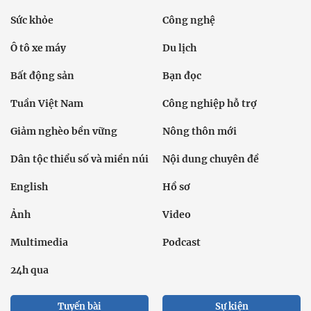
Sức khỏe
Công nghệ
Ô tô xe máy
Du lịch
Bất động sản
Bạn đọc
Tuần Việt Nam
Công nghiệp hỗ trợ
Giảm nghèo bền vững
Nông thôn mới
Dân tộc thiểu số và miền núi
Nội dung chuyên đề
English
Hồ sơ
Ảnh
Video
Multimedia
Podcast
24h qua
Tuyến bài
Sự kiện