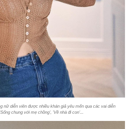
g nữ diễn viên được nhiều khán giả yêu mến qua các vai diễn
'Sống chung với mẹ chồng', 'Về nhà đi con'...