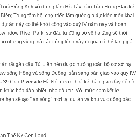
ết nối Đông Anh với trung tâm Hồ Tây; cầu Trần Hưng Đạo kết
iên; Trung tâm hội chợ triển lãm quốc gia dự kiến triển khai
, dự án này có thể khởi công vào quý IV năm nay và hoàn
window River Park, sự đầu tư đồng bộ về hạ tầng sẽ thổi
cho những vùng mà các công trình này đi qua có thể tăng giá
 án rất gần cầu Tứ Liên nên được hưởng toàn bộ cơ sở hạ
view sông Hồng và sông Đuống, sẵn sàng bàn giao vào quý IV/
 - 39 Cen Riverside Hà Nội được thiết kế, bàn giao đầy đủ nội
hân khúc hấp dẫn nhiều nhà đầu tư. Với mức cam kết lợi
a hẹn sẽ tạo “làn sóng” mới tại dự án và khu vực đông bắc
 sản Thế Kỷ Cen Land