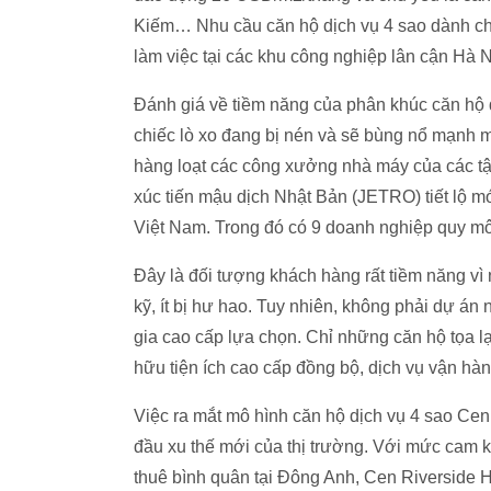
Kiếm… Nhu cầu căn hộ dịch vụ 4 sao dành ch
làm việc tại các khu công nghiệp lân cận Hà
Đánh giá về tiềm năng của phân khúc căn hộ 
chiếc lò xo đang bị nén và sẽ bùng nổ mạnh m
hàng loạt các công xưởng nhà máy của các tậ
xúc tiến mậu dịch Nhật Bản (JETRO) tiết lộ m
Việt Nam. Trong đó có 9 doanh nghiệp quy mô
Đây là đối tượng khách hàng rất tiềm năng vì n
kỹ, ít bị hư hao. Tuy nhiên, không phải dự á
gia cao cấp lựa chọn. Chỉ những căn hộ tọa l
hữu tiện ích cao cấp đồng bộ, dịch vụ vận hà
Việc ra mắt mô hình căn hộ dịch vụ 4 sao Ce
đầu xu thế mới của thị trường. Với mức cam k
thuê bình quân tại Đông Anh, Cen Riverside 