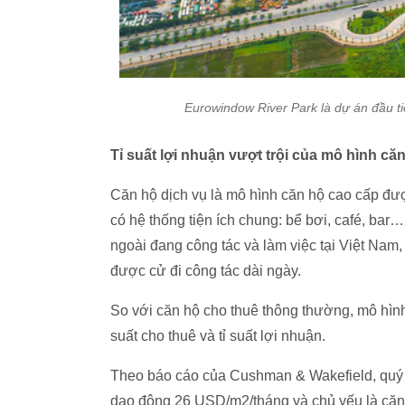
Eurowindow River Park là dự án đầu ti
Tỉ suất lợi nhuận vượt trội của mô hình că
Căn hộ dịch vụ là mô hình căn hộ cao cấp được 
có hệ thống tiện ích chung: bể bơi, café, ba
ngoài đang công tác và làm việc tại Việt Nam
được cử đi công tác dài ngày.
So với căn hộ cho thuê thông thường, mô hình
suất cho thuê và tỉ suất lợi nhuận.
Theo báo cáo của Cushman & Wakefield, quý I
dao động 26 USD/m2/tháng và chủ yếu là căn h