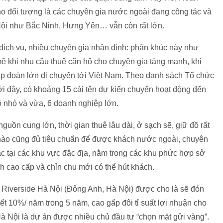
o đối tượng là các chuyên gia nước ngoài đang công tác và
 Nội như Bắc Ninh, Hưng Yên… vẫn còn rất lớn.
dịch vụ, nhiều chuyên gia nhận định: phân khúc này như
ẽ khi nhu cầu thuê căn hộ cho chuyên gia tăng mạnh, khi
p đoàn lớn di chuyển tới Việt Nam. Theo danh sách Tổ chức
ới đây, có khoảng 15 cái tên dự kiến chuyển hoạt động đến
 nhỏ và vừa, 6 doanh nghiệp lớn.
guồn cung lớn, thời gian thuê lâu dài, ở sạch sẽ, giữ đồ rất
n nào cũng đủ tiêu chuẩn để được khách nước ngoài, chuyên
ạc tại các khu vực đắc địa, nằm trong các khu phức hợp sở
nh cao cấp và chỉn chu mới có thể hút khách.
n Riverside Hà Nội (Đông Anh, Hà Nội) được cho là sẽ đón
ết 10%/ năm trong 5 năm, cao gấp đôi tỉ suất lợi nhuận cho
Hà Nội là dự án được nhiều chủ đầu tư “chọn mặt gửi vàng”.