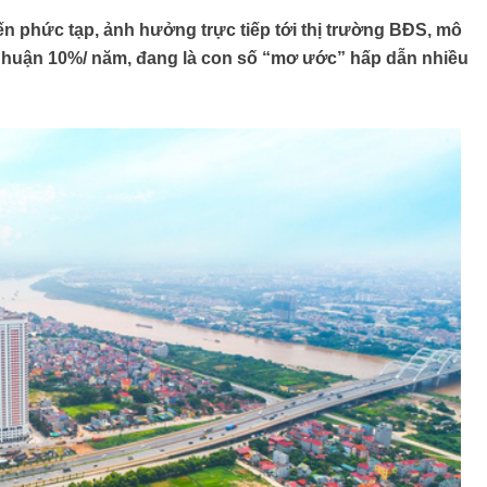
ến phức tạp, ảnh hưởng trực tiếp tới thị trường BĐS, mô
i nhuận 10%/ năm, đang là con số “mơ ước” hấp dẫn nhiều