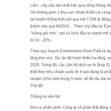
Liên - cây cầu dài nhất bắc qua sông Hồng, k
nối không gian 2 khu vực Hoàn Kiếm và Long B
tại huyện Đông Anh với quy mô 7.336 tỷ đồng
thành vào quý III/2024… Theo chủ đầu tư Euro
"luồng gió mới", tạo cú hích đầu tư mạnh mẽ 
từ 10 - 20%.
Theo quy hoạch Eurowindow River Park là dự
tầng khu vực. Dự án đã hoàn thiện hạ tầng, 
2020. Trong đó, các căn hộ dịch vụ từ tầng 31
thất theo tiêu chuẩn quốc tế 4 sao đang là p
nhuận 10%/ năm trong 5 năm, sổ đỏ lâu dài hứ
Thủ đô.
Thông tin liên hệ:
Đơn vị phân phối: Công ty cổ phần Bất động