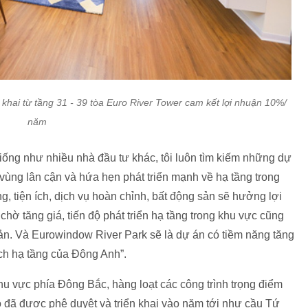
khai từ tầng 31 - 39 tòa Euro River Tower cam kết lợi nhuận 10%/
năm
iống như nhiều nhà đầu tư khác, tôi luôn tìm kiếm những dự
c vùng lân cận và hứa hẹn phát triển mạnh về hạ tầng trong
ầng, tiện ích, dịch vụ hoàn chỉnh, bất động sản sẽ hưởng lợi
chờ tăng giá, tiến độ phát triển hạ tầng trong khu vực cũng
 sản. Và Eurowindow River Park sẽ là dự án có tiềm năng tăng
ch hạ tầng của Đông Anh”.
u vực phía Đông Bắc, hàng loạt các công trình trọng điểm
ô đã được phê duyệt và triển khai vào năm tới như cầu Tứ