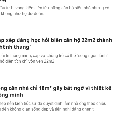
ầu tư hi vọng kiếm tiền từ những căn hộ siêu nhỏ nhưng có
ứ không như họ dự đoán.
ắp xếp đáng học hỏi biến căn hộ 22m2 thành
thênh thang'
ài trí thông minh, cặp vợ chồng trẻ có thể “sống ngon lành”
 hộ diện tích chỉ vỏn vẹn 22m2.
ng căn nhà chỉ 18m² gây bất ngờ vì thiết kế
ông minh
 hẹp nên kiến trúc sư đã quyết định làm nhà ống theo chiều
 đến không gian sống đẹp và tiện nghi đáng ghen tị.