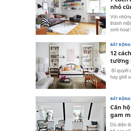
nhỏ cũ
Với những 
thành một
sinh hoạt
BẤT ĐỘNG
12 các
tường
Bí quyết 
hay ghế s
BẤT ĐỘNG
Căn hộ
gam mà
Dù diện t