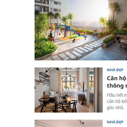
NHÀ ĐẸP
Căn hộ 
thông 
Hầu hết mọ
căn hộ bở
góc nhỏ.
NHÀ ĐẸP