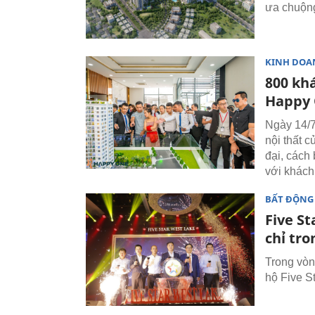
ưa chuộn
KINH DOA
800 kh
Happy
Ngày 14/7
nội thất c
đại, cách
với khách
BẤT ĐỘNG
Five St
chỉ tro
Trong vòn
hộ Five S