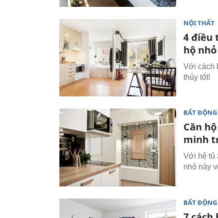
NỘI THẤT
4 điều
hộ nhỏ
Với cách 
thủy tốt!
BẤT ĐỘNG
Căn hộ
minh t
Với hệ tủ
nhỏ này v
BẤT ĐỘNG
7 cách 