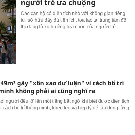
người trẻ ưa chuộng
Các căn hộ có diện tích nhỏ với không gian riêng
tư, sở hữu đầy đủ tiện ích, tọa lạc tại trung tâm đô
thị đang là xu hướng lựa chọn của người trẻ.
49m² gây "xôn xao dư luận" vì cách bố trí
minh không phải ai cũng nghĩ ra
i người đều 'ồ' lên một tiếng bất ngờ khi biết được diện tích
i cách bố trí thông minh, khéo léo và hợp lý để tận dụng từng