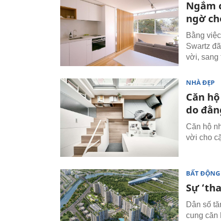
Ngắm c
ngờ ch
Bằng việc 
Swartz đã
vời, sang 
NHÀ ĐẸP
Căn hộ
do đằn
Căn hộ nh
vời cho c
BẤT ĐỘNG
Sự ‘th
Dân số tă
cung căn 