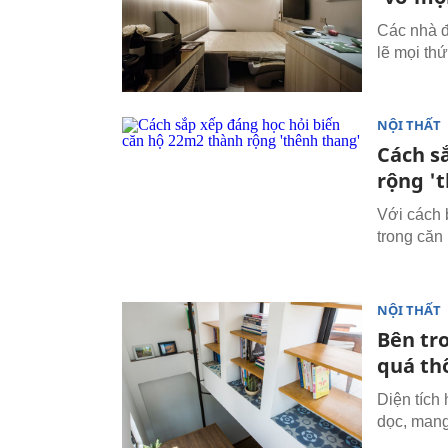
Các nhà đ
lẽ mọi th
NỘI THẤT
Cách s
rộng '
Với cách b
trong căn
NỘI THẤT
Bên tro
quá th
Diện tích
dọc, mang