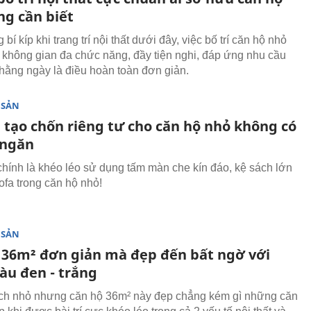
ng cần biết
bí kíp khi trang trí nội thất dưới đây, việc bố trí căn hộ nhỏ
 không gian đa chức năng, đầy tiện nghi, đáp ứng nhu cầu
 hằng ngày là điều hoàn toàn đơn giản.
 SẢN
h tạo chốn riêng tư cho căn hộ nhỏ không có
 ngăn
chính là khéo léo sử dụng tấm màn che kín đáo, kệ sách lớn
ofa trong căn hộ nhỏ!
 SẢN
 36m² đơn giản mà đẹp đến bất ngờ với
u đen - trắng
ích nhỏ nhưng căn hộ 36m² này đẹp chẳng kém gì những căn