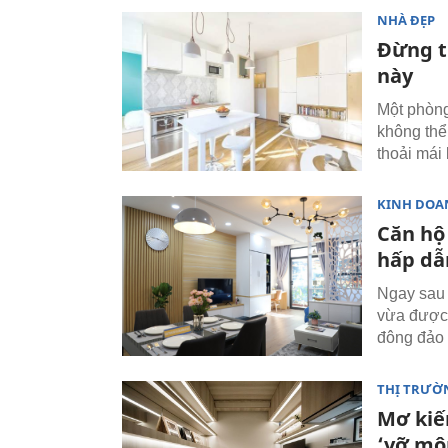
NHÀ ĐẸP
Đừng t
này
Một phòng
không thể
thoải mái 
KINH DOA
Căn hộ 
hấp dẫ
Ngay sau 
vừa được
đông đảo 
THỊ TRƯỜ
Mơ kiế
‘vỡ mộ