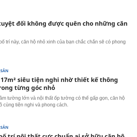
 tuyệt đối không được quên cho những căn
bố trí này, căn hộ nhỏ xinh của bạn chắc chắn sẽ có phong
 SẢN
 17m² siêu tiện nghi nhờ thiết kế thông
rong từng góc nhỏ
 âm tường lớn và nội thất ốp tường có thể gấp gọn, căn hộ
ô cùng tiện nghi và phong cách.
 SẢN
bố trí nội thất cực chuẩn ai sở hữu căn hộ