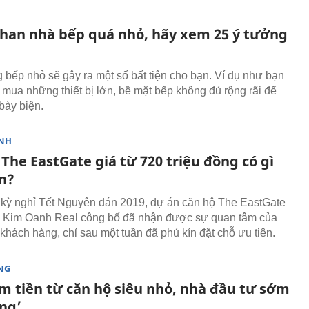
han nhà bếp quá nhỏ, hãy xem 25 ý tưởng
 bếp nhỏ sẽ gây ra một số bất tiện cho bạn. Ví dụ như bạn
 mua những thiết bị lớn, bề mặt bếp không đủ rộng rãi để
bày biện.
NH
The EastGate giá từ 720 triệu đồng có gì
n?
kỳ nghỉ Tết Nguyên đán 2019, dự án căn hộ The EastGate
 Kim Oanh Real công bố đã nhận được sự quan tâm của
khách hàng, chỉ sau một tuần đã phủ kín đặt chỗ ưu tiên.
NG
m tiền từ căn hộ siêu nhỏ, nhà đầu tư sớm
ng’