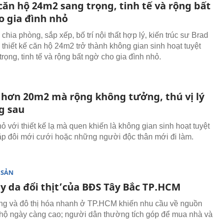
ăn hộ 24m2 sang trọng, tinh tế và rộng bất
o gia đình nhỏ
chia phòng, sắp xếp, bố trí nội thất hợp lý, kiến ​​trúc sư Brad
 thiết kế căn hộ 24m2 trở thành không gian sinh hoạt tuyệt
trọng, tinh tế và rộng bất ngờ cho gia đình nhỏ.
 hơn 20m2 mà rộng không tưởng, thú vị lý
g sau
ỏ với thiết kế lạ mà quen khiến là không gian sinh hoạt tuyệt
ặp đôi mới cưới hoặc những người độc thân mới đi làm.
 SẢN
ay da đổi thịt’của BĐS Tây Bắc TP.HCM
ng và đô thị hóa nhanh ở TP.HCM khiến nhu cầu về nguồn
hộ ngày càng cao; người dân thường tích góp để mua nhà và