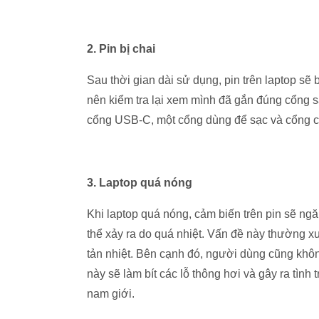
2. Pin bị chai
Sau thời gian dài sử dụng, pin trên laptop sẽ
nên kiểm tra lại xem mình đã gắn đúng cổng s
cổng USB-C, một cổng dùng để sạc và cổng còn
3. Laptop quá nóng
Khi laptop quá nóng, cảm biến trên pin sẽ n
thể xảy ra do quá nhiệt. Vấn đề này thường x
tản nhiệt. Bên cạnh đó, người dùng cũng khô
này sẽ làm bít các lỗ thông hơi và gây ra tì
nam giới.