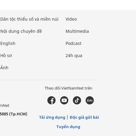
Dân tộc thiểu số và miền núi
Video
Nội dung chuyên đề
Multimedia
English
Podcast
Hồ sơ
24h qua
Ảnh
Theo dõi VietNamNet trên
amNet
5885 (Tp.HCM)
Tải ứng dụng
Độc giả gửi bài
Tuyển dụng