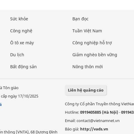
Sức khỏe
Bạn đọc
Công nghệ
Tuần Việt Nam
Ô tô xe máy
Công nghiệp hỗ trợ
Du lịch
Giảm nghèo bền vững
Bất động sản
Nông thôn mới
à Tôn giáo
Liên hệ quảng cáo
 cấp ngày 17/10/2025
Công ty Cổ phần Truyền thông VietN
á
Hotline:
0919405885 (Hà Nội)
-
091943
Email: contact@vietnamnet.vn
Báo giá:
http://vads.vn
Viễn thông (VNTA), 68 Dương Đình