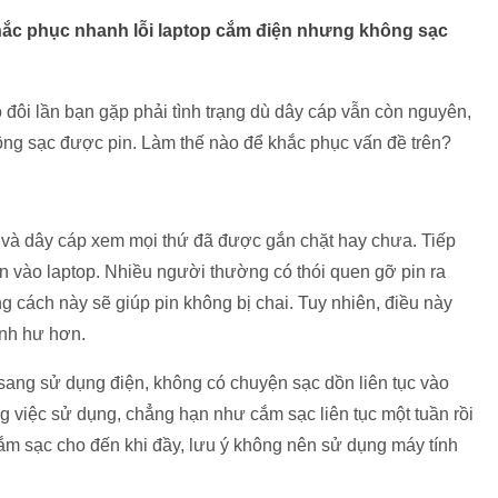
 khắc phục nhanh lỗi laptop cắm điện nhưng không sạc
ó đôi lần bạn gặp phải tình trạng dù dây cáp vẫn còn nguyên,
ng sạc được pin. Làm thế nào để khắc phục vấn đề trên?
ện và dây cáp xem mọi thứ đã được gắn chặt hay chưa. Tiếp
n vào laptop. Nhiều người thường có thói quen gỡ pin ra
g cách này sẽ giúp pin không bị chai. Tuy nhiên, điều này
anh hư hơn.
sang sử dụng điện, không có chuyện sạc dồn liên tục vào
ng việc sử dụng, chẳng hạn như cắm sạc liên tục một tuần rồi
cắm sạc cho đến khi đầy, lưu ý không nên sử dụng máy tính