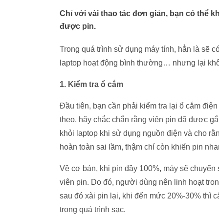
Chỉ với vài thao tác đơn giản, bạn có thể
được pin.
Trong quá trình sử dụng máy tính, hẳn là sẽ c
laptop hoạt động bình thường… nhưng lại khô
1. Kiểm tra ổ cắm
Đầu tiên, bạn cần phải kiểm tra lại ổ cắm đi
theo, hãy chắc chắn rằng viên pin đã được gắ
khỏi laptop khi sử dụng nguồn điện và cho rằn
hoàn toàn sai lầm, thậm chí còn khiến pin nh
Về cơ bản, khi pin đầy 100%, máy sẽ chuyển 
viên pin. Do đó, người dùng nên linh hoạt tro
sau đó xài pin lại, khi đến mức 20%-30% thì 
trong quá trình sạc.