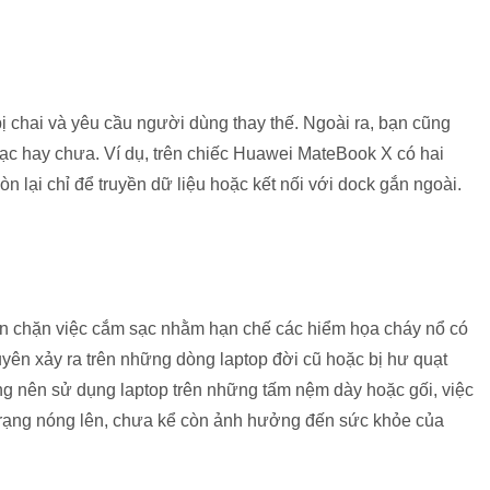
 bị chai và yêu cầu người dùng thay thế. Ngoài ra, bạn cũng
ạc hay chưa. Ví dụ, trên chiếc Huawei MateBook X có hai
 lại chỉ để truyền dữ liệu hoặc kết nối với dock gắn ngoài.
găn chặn việc cắm sạc nhằm hạn chế các hiểm họa cháy nổ có
uyên xảy ra trên những dòng laptop đời cũ hoặc bị hư quạt
ng nên sử dụng laptop trên những tấm nệm dày hoặc gối, việc
nh trạng nóng lên, chưa kể còn ảnh hưởng đến sức khỏe của