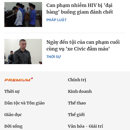
Can phạm nhiễm HIV bị 'đại
bàng' buồng giam đánh chết
PHÁP LUẬT
Ngày đền tội của can phạm cuối
cùng vụ 'xe Civic đẫm máu'
THỜI SỰ
Chính trị
Thời sự
Kinh doanh
Dân tộc và Tôn giáo
Thể thao
Giáo dục
Thế giới
Đời sống
Văn hóa - Giải trí