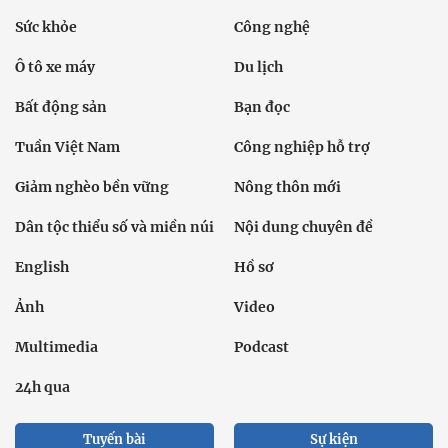
Sức khỏe
Công nghệ
Ô tô xe máy
Du lịch
Bất động sản
Bạn đọc
Tuần Việt Nam
Công nghiệp hỗ trợ
Giảm nghèo bền vững
Nông thôn mới
Dân tộc thiểu số và miền núi
Nội dung chuyên đề
English
Hồ sơ
Ảnh
Video
Multimedia
Podcast
24h qua
Tuyến bài
Sự kiện