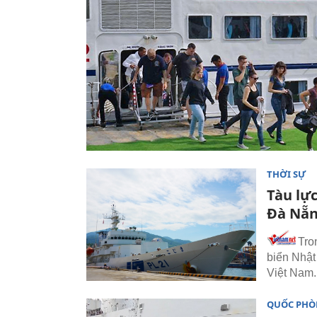
THỜI SỰ
Tàu lự
Đà Nẵ
Tro
biển Nhật
Việt Nam.
QUỐC PH