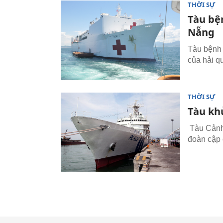
THỜI SỰ
Tàu bệ
Nẵng
Tàu bệnh 
của hải q
THỜI SỰ
Tàu kh
Tàu Cảnh
đoàn cập 