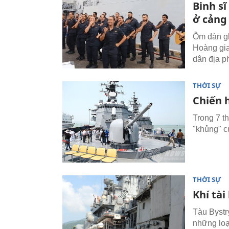
Binh s
ở cảng
Ôm đàn gh
Hoàng gia
dân địa 
THỜI SỰ
Chiến 
Trong 7 t
"khủng" c
THỜI SỰ
Khí tà
Tàu Bystr
những loạ