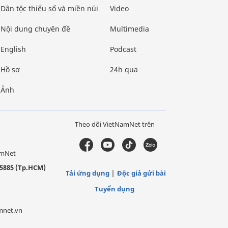
Dân tộc thiểu số và miền núi
Video
Nội dung chuyên đề
Multimedia
English
Podcast
Hồ sơ
24h qua
Ảnh
Theo dõi VietNamNet trên
amNet
5885 (Tp.HCM)
Tải ứng dụng
Độc giả gửi bài
Tuyển dụng
mnet.vn