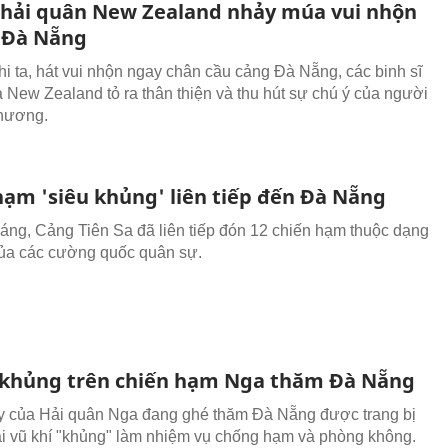
ĩ hải quân New Zealand nhảy múa vui nhộn
 Đà Nẵng
i ta, hát vui nhộn ngay chân cầu cảng Đà Nẵng, các binh sĩ
 New Zealand tỏ ra thân thiện và thu hút sự chú ý của người
phương.
hạm 'siêu khủng' liên tiếp đến Đà Nẵng
háng, Cảng Tiên Sa đã liên tiếp đón 12 chiến hạm thuộc dạng
ủa các cường quốc quân sự.
i khủng trên chiến hạm Nga thăm Đà Nẵng
y của Hải quân Nga đang ghé thăm Đà Nẵng được trang bị
i vũ khí "khủng" làm nhiệm vụ chống hạm và phòng không.