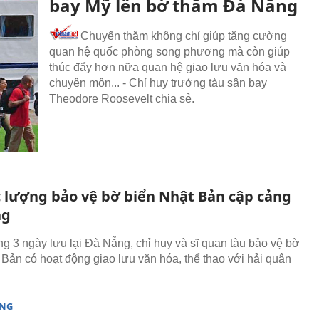
bay Mỹ lên bờ thăm Đà Nẵng
Chuyến thăm không chỉ giúp tăng cường
quan hệ quốc phòng song phương mà còn giúp
thúc đẩy hơn nữa quan hệ giao lưu văn hóa và
chuyên môn... - Chỉ huy trưởng tàu sân bay
Theodore Roosevelt chia sẻ.
c lượng bảo vệ bờ biển Nhật Bản cập cảng
ng
ng 3 ngày lưu lại Đà Nẵng, chỉ huy và sĩ quan tàu bảo vệ bờ
 Bản có hoạt động giao lưu văn hóa, thể thao với hải quân
ÒNG