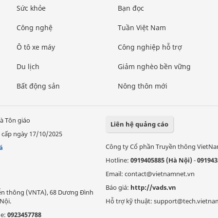
Sức khỏe
Bạn đọc
Công nghệ
Tuần Việt Nam
Ô tô xe máy
Công nghiệp hỗ trợ
Du lịch
Giảm nghèo bền vững
Bất động sản
Nông thôn mới
à Tôn giáo
Liên hệ quảng cáo
 cấp ngày 17/10/2025
Công ty Cổ phần Truyền thông VietN
á
Hotline:
0919405885 (Hà Nội)
-
091943
Email: contact@vietnamnet.vn
Báo giá:
http://vads.vn
Viễn thông (VNTA), 68 Dương Đình
Nội.
Hỗ trợ kỹ thuật: support@tech.vietna
ne:
0923457788