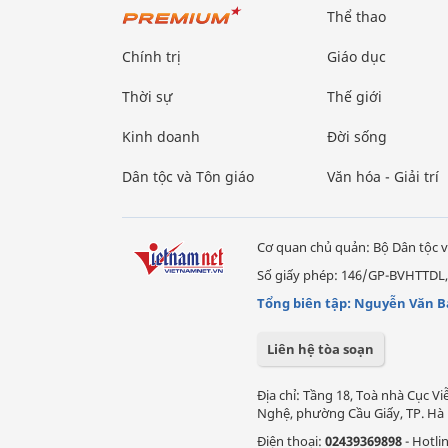
Thể thao
Chính trị
Giáo dục
Thời sự
Thế giới
Kinh doanh
Đời sống
Dân tộc và Tôn giáo
Văn hóa - Giải trí
Cơ quan chủ quản: Bộ Dân tộc v
Số giấy phép: 146/GP-BVHTTDL,
Tổng biên tập: Nguyễn Văn B
Liên hệ tòa soạn
Địa chỉ: Tầng 18, Toà nhà Cục 
Nghệ, phường Cầu Giấy, TP. Hà 
Điện thoại:
02439369898
- Hotli