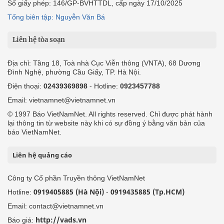
Số giấy phép: 146/GP-BVHTTDL, cấp ngày 17/10/2025
Tổng biên tập: Nguyễn Văn Bá
Liên hệ tòa soạn
Địa chỉ: Tầng 18, Toà nhà Cục Viễn thông (VNTA), 68 Dương
Đình Nghệ, phường Cầu Giấy, TP. Hà Nội.
Điện thoại:
02439369898
- Hotline:
0923457788
Email: vietnamnet@vietnamnet.vn
© 1997 Báo VietNamNet. All rights reserved. Chỉ được phát hành
lại thông tin từ website này khi có sự đồng ý bằng văn bản của
báo VietNamNet.
Liên hệ quảng cáo
Công ty Cổ phần Truyền thông VietNamNet
0919405885 (Hà Nội)
0919435885 (Tp.HCM)
Hotline:
-
Email: contact@vietnamnet.vn
http://vads.vn
Báo giá: